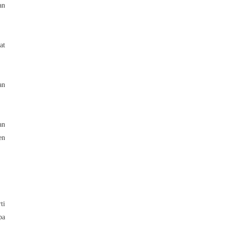
an
at
an
an
en
ti
pa