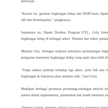
terkecuali.
“Karena itu, gerakan lingkungan hidup dan HAM harus dipah
adil dan berkelanjutan,” pungkasnya.
Sementara itu, Deputi Direktur Program ICEL, Grita Anin
lingkungan hidup di berbagai sektor. Dimulai dari sektor penat
Menurut Gita, berbagai relaksasi instrumen perlindungan lin
penguatan instrumen lingkungan hidup yang sejak lama telah di
“Tanpa adanya jaminan terhadap tiga akses, yaitu hak atas i
lingkungan di Indonesia akan semakin sulit,” kata Grita.
Meskipun berbagai peraturan perundang-undangan sektoral te
namun dalam implementasi, pemenuhan hak masih menemui ta
“Sebagai contoh, semakin sulitnya masyarakat mengakses doku