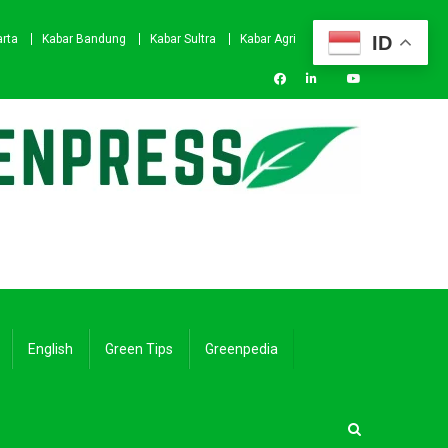
ID
arta
Kabar Bandung
Kabar Sultra
Kabar Agri
English
Green Tips
Greenpedia