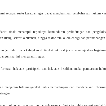
ami sebagai suatu kesatuan agar dapat menghasilkan pembaharuan hukum ya
darini tidak menampik terjadinya kemunduran perlindungan dan pengelola
aan ruang, sektor kehutanan, hingga sektor tata kelola energi dan pertambangan.
gkungan hidup pada kebijakan di tingkat sektoral justru menunjukkan bagaima
bangun saat ini mengalami regresi.
nformasi, hak atas partisipasi, dan hak atas keadilan, maka pembaruan huk
lah menjamin hak masyarakat untuk berpartisipasi dan mendapatkan informas
ntangan.
men lingkungan yang penting dan seharusnya dibuka ke publik seperti Amdal d