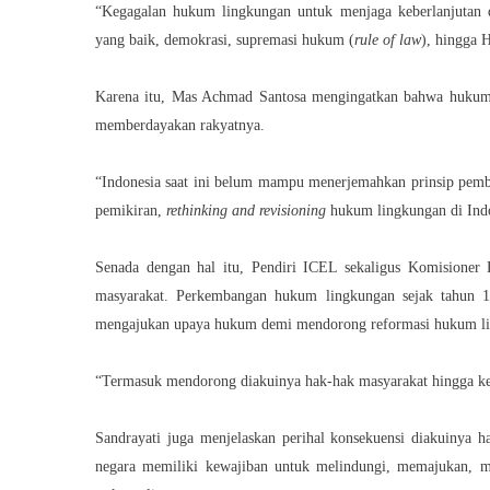
“Kegagalan hukum lingkungan untuk menjaga keberlanjutan d
yang baik, demokrasi, supremasi hukum (
rule of law
), hingga 
Karena itu, Mas Achmad Santosa mengingatkan bahwa hukum 
memberdayakan rakyatnya.
“Indonesia saat ini belum mampu menerjemahkan prinsip pemba
pemikiran,
rethinking and revisioning
hukum lingkungan di Indon
Senada dengan hal itu, Pendiri ICEL sekaligus Komisione
masyarakat. Perkembangan hukum lingkungan sejak tahun 198
mengajukan upaya hukum demi mendorong reformasi hukum li
“Termasuk mendorong diakuinya hak-hak masyarakat hingga kear
Sandrayati juga menjelaskan perihal konsekuensi diakuinya ha
negara memiliki kewajiban untuk melindungi, memajukan, m