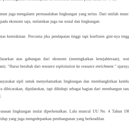
namun juga mengalami permasalahan lingkungan yang serius. Dari sinilah munc
ada ekonomi saja, melainkan juga isu sosial dan lingkungan.
s kemiskinan. Percuma jika pendapatan tinggi tapi koefisien gini-nya tingg
arkan atas gabungan dari ekonomi (meningkatkan kesejahteraan), sosi
am). “Harus berubah dari
resource exploitation
ke r
esource enrichment
.” ujarny
asyarakat sipil untuk menyelamatkan lingkungan dan membangkitkan kemba
 dibicarakan, dipidatokan, tapi dihidupi sebagai bagian dari membangun tan
l.
asasan lingkungan mulai diperkenalkan. Lalu muncul UU No. 4 Tahun 19
Hidup yang juga mengedepankan pembangunan yang berkeadilan.