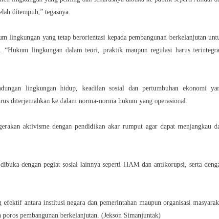
lah ditempuh,” tegasnya.
m lingkungan yang tetap berorientasi kepada pembangunan berkelanjutan unt
 “Hukum lingkungan dalam teori, praktik maupun regulasi harus terintegra
ndungan lingkungan hidup, keadilan sosial dan pertumbuhan ekonomi ya
arus diterjemahkan ke dalam norma-norma hukum yang operasional.
a gerakan aktivisme dengan pendidikan akar rumput agar dapat menjangkau d
 dibuka dengan pegiat sosial lainnya seperti HAM dan antikorupsi, serta deng
 efektif antara institusi negara dan pemerintahan maupun organisasi masyarak
a poros pembangunan berkelanjutan. (Jekson Simanjuntak)