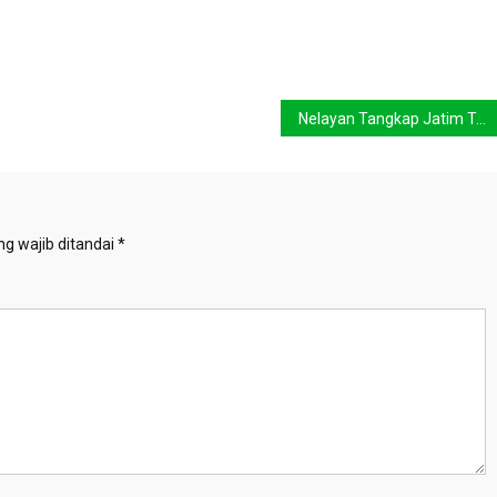
Nelayan Tangkap Jatim Tolak Permen KP 17/2021
g wajib ditandai
*