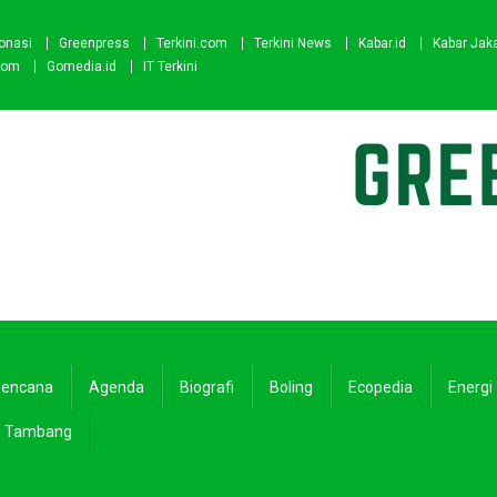
onasi
Greenpress
Terkini.com
Terkini News
Kabar.id
Kabar Jak
com
Gomedia.id
IT Terkini
encana
Agenda
Biografi
Boling
Ecopedia
Energi
Tambang