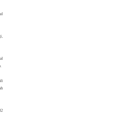
ul
i,
al
a.
li
ah
82