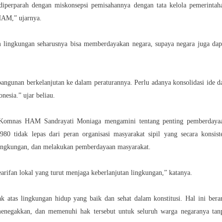
iperparah dengan miskonsepsi pemisahannya dengan tata kelola pemerintah
HAM,” ujarnya.
lingkungan seharusnya bisa memberdayakan negara, supaya negara juga dap
ngunan berkelanjutan ke dalam peraturannya. Perlu adanya konsolidasi ide d
esia.” ujar beliau.
r Komnas HAM Sandrayati Moniaga mengamini tentang penting pemberdaya
0 tidak lepas dari peran organisasi masyarakat sipil yang secara konsist
ngkungan, dan melakukan pemberdayaan masyarakat.
ifan lokal yang turut menjaga keberlanjutan lingkungan,” katanya.
k atas lingkungan hidup yang baik dan sehat dalam konstitusi. Hal ini berar
enegakkan, dan memenuhi hak tersebut untuk seluruh warga negaranya tan