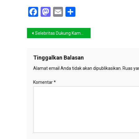
Facebook
Mastodon
Email
Share
Navigasi
Selebritas Dukung Kampanye #BeriKamiPilihan dan #BeliYangBaik
pos
Tinggalkan Balasan
Alamat email Anda tidak akan dipublikasikan.
Ruas yan
Komentar
*