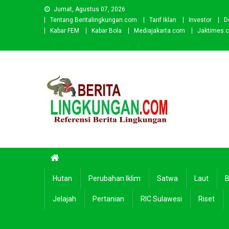
Skip
Jumat, Agustus 07, 2026
to
Tentang Beritalingkungan.com
Tarif Iklan
Investor
D
content
Kabar FEM
Kabar Bola
Mediajakarta.com
Jaktimes.
Beritalingkungan.com
Situs Berita Lingkungan Indonesia
Hutan
Perubahan Iklim
Satwa
Laut
B
Jelajah
Pertanian
RIC Sulawesi
Riset