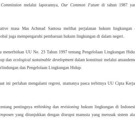
 Commission
melalui laporannya,
Our Common Future
di tahun 1987 ya
tiative masa
Mas Achmad Santosa melihat perjalanan hukum lingkungan 
obal juga mempengaruhi pembaruan hukum lingkungan di dalam negeri.
ia menerbitkan UU No. 23 Tahun 1997 tentang Pengelolaan Lingkungan Hidu
idup dan
ecological sustainable development
dalam konstitusi melalui amandem
Perlindungan dan Pengelolaan Lingkungan Hidup.
aat ini perlahan mengalami regresi, utamanya pasca terbitnya UU Cipta Kerja
entang pentingnya
rethinking
dan
revisioning
hukum lingkungan di Indonesi
troposen
yang ditunjukkan dengan disrupsi manusia yang merusak sistem al