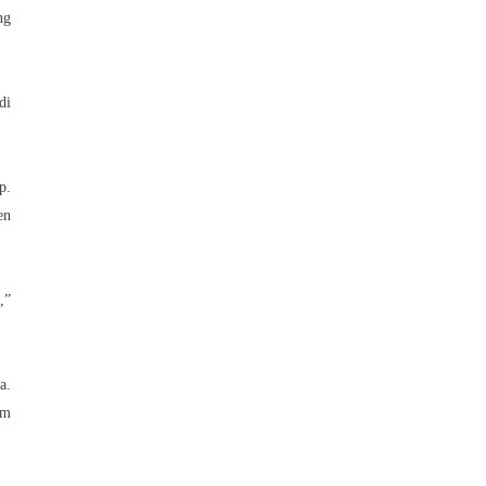
ng
di
p.
en
,”
a.
am