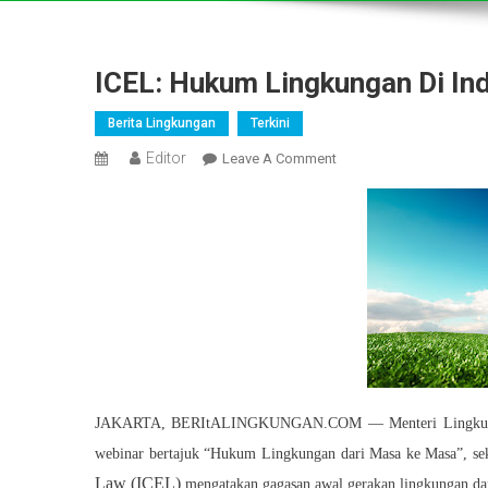
ICEL: Hukum Lingkungan Di In
Berita Lingkungan
Terkini
Editor
On
Leave A Comment
ICEL:
Hukum
Lingkungan
Di
Indonesia
Alami
Kemunduran
JAKARTA, BERItALINGKUNGAN.COM — Menteri Lingkungan H
webinar bertajuk “Hukum Lingkungan dari Masa ke Masa”, sek
Law (ICEL)
mengatakan gagasan awal gerakan lingkungan dan