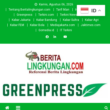
Skip
Kamis, Agustus 06, 2026
to
ID
Tentang Beritalingkungan.com
Tarif Iklan
Investor
Donasi
content
Greenpress
Terkini.com
Terkini News
Kabar.id
Kabar Jakarta
Kabar Bandung
Kabar Sultra
Kabar Agri
Kabar FEM
Kabar Bola
Mediajakarta.com
Jaktimes.com
Gomedia.id
IT Terkini
Beritalingkungan.com
Situs Berita Lingkungan Indonesia