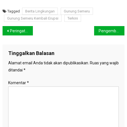
Tagged
Berita Lingkungan
Gunung Semeru
Gunung Semeru Kembali Erupsi
Terkini
Navigasi
Peringati Hari Lahan Basah, KLHK Laksanakan Penanaman Pohon Serentak di Seluruh Indonesia
Pengembangan Hidrogen Hijau Penting Untuk Menciptakan Energi Berkelanjutan
pos
Tinggalkan Balasan
Alamat email Anda tidak akan dipublikasikan.
Ruas yang wajib
ditandai
*
Komentar
*