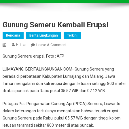
Gunung Semeru Kembali Erupsi
Bencana
Berita Lingkungan
Terkini
Editor
On
Leave A Comment
Gunung
Gunung Semeru erupsi. Foto : AFP.
Semeru
Kembali
LUMAYANG, BERITALINGKUNGAN.COM- Gunung Semeru yang
Erupsi
berada di perbatasan Kabupaten Lumajang dan Malang, Jawa
Timur mengalami dua kali erupsi dengan letusan setinggi 800 meter
di atas puncak pada Rabu pukul 05:57 WIB dan 07:12 WIB.
Petugas Pos Pengamatan Gunung Api (PPGA) Semeru, Liswanto
dalam keterangan tertulisnya mengatakan bahwa terjadi erupsi
Gunung Semeru pada Rabu, pukul 05:57 WIB dengan tinggi kolom
letusan teramati sekitar 800 meter di atas puncak.