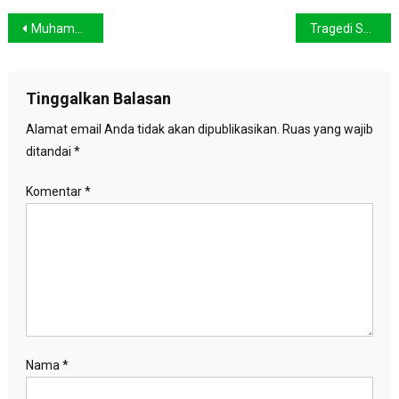
Navigasi
Muhammadiyah Dorong Sekolah Peduli Lingkungan lewat Program Adiwiyata Berkemajuan
Tragedi Sunyi di Pegunungan Arfak, Banjir Bandang Telan 15 Nyawa, 4 Masih Hilang
pos
Tinggalkan Balasan
Alamat email Anda tidak akan dipublikasikan.
Ruas yang wajib
ditandai
*
Komentar
*
Nama
*