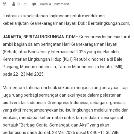
Editor
On
Leave A Comment
Greenpress
Ilustrasi aksi pelestarian lingkungan untuk mendukung
Indonesia
keberlanjutan Keanekaragaman Hayati. Dok : Beritalingkungan.com,
Partisipasi
Di
JAKARTA, BERITALINGKUNGAN.COM
– Greenpress Indonesia turut
Hari
ambil bagian dalam peringatan Hari Keanekaragaman Hayati
Biodiversity
(Kehati) atau Biodiversity Internasional 2025 yang digelar oleh
2025,
Gaungkan
Kementerian Lingkungan Hidup (KLH) Republik Indonesia di Bale
Cerita
Panjang, Museum Indonesia, Taman Mini Indonesia Indah (TMII),
Dan
pada 22–23 Mei 2025.
Aksi
Untuk
Momentum tahunan ini tidak sekadar menjadi ajang perayaan, tapi
Keanekaragaman
juga ruang berbagi semangat dan aksi nyata dalam pelestarian
Hayati
biodiversitas Indonesia. Greenpress Indonesia, sebagai organisasi
yang aktif mengampanyekan isu-isu lingkungan melalui media dan
edukasi, mendapat kehormatan untuk tampil dalam sesi spesial
bertajuk “Berbagi Cerita, Semangat, dan Aksi” yang akan
berlangsung pada Jumat, 23 Mei 2025 pukul 08.40–11.30 WIB.