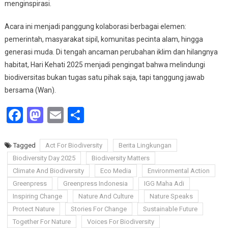
menginspirasi.
Acara ini menjadi panggung kolaborasi berbagai elemen:
pemerintah, masyarakat sipil, komunitas pecinta alam, hingga
generasi muda. Di tengah ancaman perubahan iklim dan hilangnya
habitat, Hari Kehati 2025 menjadi pengingat bahwa melindungi
biodiversitas bukan tugas satu pihak saja, tapi tanggung jawab
bersama (Wan).
Facebook
Mastodon
Email
Share
Tagged
Act For Biodiversity
Berita Lingkungan
Biodiversity Day 2025
Biodiversity Matters
Climate And Biodiversity
Eco Media
Environmental Action
Greenpress
Greenpress Indonesia
IGG Maha Adi
Inspiring Change
Nature And Culture
Nature Speaks
Protect Nature
Stories For Change
Sustainable Future
Together For Nature
Voices For Biodiversity