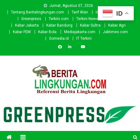
Skip
Jumat, Agustus 07, 2026
to
ID
Tentang Beritalingkungan.com
Tarif Iklan
Investor
Donasi
content
Greenpress
Terkini.com
Terkini News
Kabar.id
Kabar Jakarta
Kabar Bandung
Kabar Sultra
Kabar Agri
Kabar FEM
Kabar Bola
Mediajakarta.com
Jaktimes.com
Gomedia.id
IT Terkini
Beritalingkungan.com
Situs Berita Lingkungan Indonesia