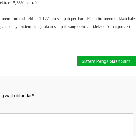
ekitar 15,33% per tahun.
memproduksi sekitar 1.177 ton sampah per hari. Fakta itu menunjukkan bah
ngan adanya sistem pengelolaan sampah yang optimal. (Jekson Simanjuntak)
Sistem Pengelolaan Sampah Harus Libatkan Partisipasi Lintas Sektor
g wajib ditandai
*