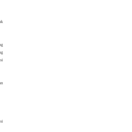
ak
ng
ng
si
an
si