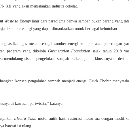
N XII yang akan menjalankan industri cokelat.
but
Waste to Energy
lahir dari paradigma bahwa sampah bukan barang yang tid
njadi sumber energi yang dapat dimanfaatkan untuk berbagai kebutuhan.
nghasilkan gas metan sebagai sumber energi kompor atau penerangan ya
akan program yang dikelola
Greeneration Foundation
sejak tahun 2018 ya
 mendukung sistem pengelolaan sampah berkelanjutan, khususnya di destina
bangkan konsep pengolahan sampah menjadi energi, Erick Thohir menyatak
snya di kawasan pariwisata,” katanya.
ampilkan
Electra Swan
motor antik hasil restorasi motor tua dengan modifika
ya baterai isi ulang.