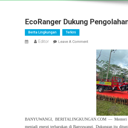
EcoRanger Dukung Pengolahan
Berita Lingkungan
Terkini
Editor
On
Leave A Comment
EcoRanger
Dukung
Pengolahan
Sampah
Di
Kawasan
Pariwisata
BANYUWANGI, BERITALINGKUNGAN.COM — Menteri BUMN 
menjadi energi terbarukan di Banyuwangi. Dukungan itu ditun