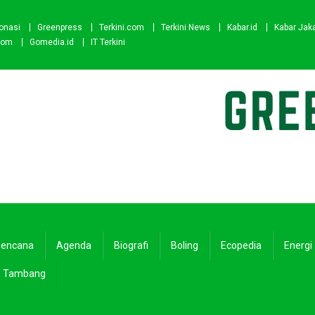
onasi
Greenpress
Terkini.com
Terkini News
Kabar.id
Kabar Jak
com
Gomedia.id
IT Terkini
encana
Agenda
Biografi
Boling
Ecopedia
Energi
Tambang