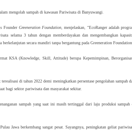
dalam mengolah sampah di kawasan Pariwisata di Banyuwangi.
gus Founder
Greeneration Foundation
, menjelaskan, “EcoRanger adalah progr
riwisata selama 3 tahun dengan memberdayakan dan mengembangkan kapasit
sa berkelanjutan secara mandiri tanpa bergantung pada Greeneration Foundation
rmat KSA (Knowledge, Skill, Attitude) berupa Kepemimpinan, Berorganisas
t terealisasi di tahun 2022 demi meningkatkan persentase pengolahan sampah d
t bagi sektor pariwisata dan masyarakat sekitar.
enanganan sampah yang saat ini masih tertinggal dari laju produksi sampah 
 Pulau Jawa berkembang sangat pesat. Sayangnya, peningkatan geliat pariwisa