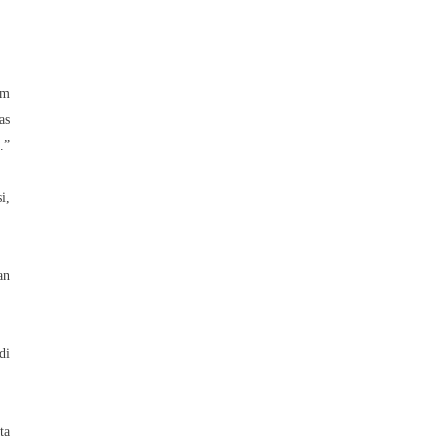
am
as
.”
i,
an
di
ta