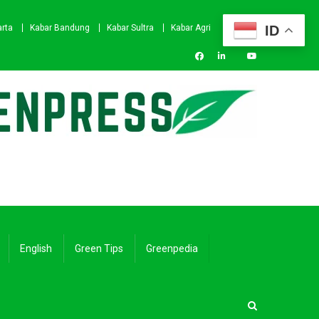
ID
arta
Kabar Bandung
Kabar Sultra
Kabar Agri
English
Green Tips
Greenpedia