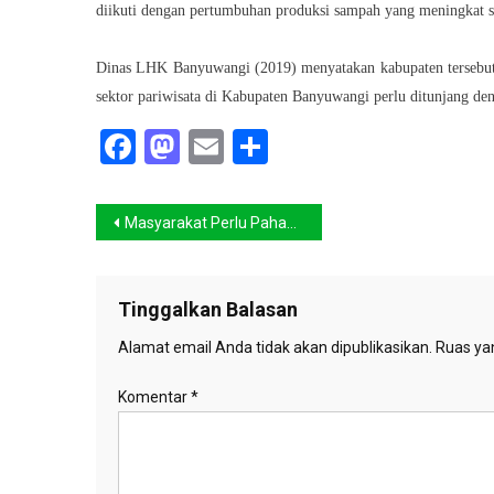
diikuti dengan pertumbuhan produksi sampah yang meningkat s
Dinas LHK Banyuwangi (2019) menyatakan kabupaten tersebut 
sektor pariwisata di Kabupaten Banyuwangi perlu ditunjang de
Facebook
Mastodon
Email
Share
Navigasi
Masyarakat Perlu Pahami Early Warning System Secara Baik
pos
Tinggalkan Balasan
Alamat email Anda tidak akan dipublikasikan.
Ruas yan
Komentar
*