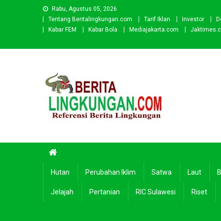
Skip
Rabu, Agustus 05, 2026
to
Tentang Beritalingkungan.com
Tarif Iklan
Investor
D
content
Kabar FEM
Kabar Bola
Mediajakarta.com
Jaktimes.
Beritalingkungan.com
Situs Berita Lingkungan Indonesia
Hutan
Perubahan Iklim
Satwa
Laut
B
Jelajah
Pertanian
RIC Sulawesi
Riset