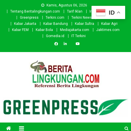
Skip
Kamis, Agustus 06, 2026
to
ID
Tentang Beritalingkungan.com
Tarif Iklan
Investor
Donasi
content
Greenpress
Terkini.com
Terkini News
Kabar.id
Kabar Jakarta
Kabar Bandung
Kabar Sultra
Kabar Agri
Kabar FEM
Kabar Bola
Mediajakarta.com
Jaktimes.com
Gomedia.id
IT Terkini
Beritalingkungan.com
Situs Berita Lingkungan Indonesia