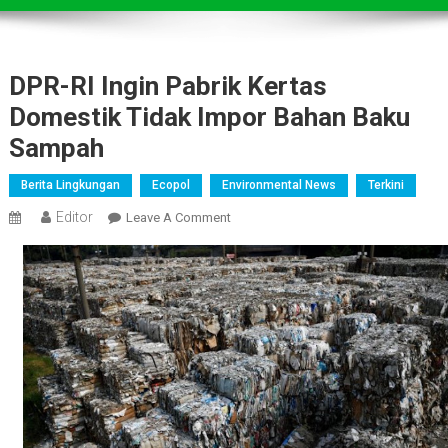
DPR-RI Ingin Pabrik Kertas
Domestik Tidak Impor Bahan Baku
Sampah
Berita Lingkungan
Ecopol
Environmental News
Terkini
Editor
On
Leave A Comment
DPR-
RI
Ingin
Pabrik
Kertas
Domestik
Tidak
Impor
Bahan
Baku