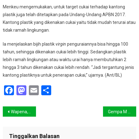
Menkeu mengemukakan, untuk target cukai terhadap kantong
plastik juga telah ditetapkan pada Undang-Undang APBN 2017.
Kantong plastik yang dikenakan cukai yaitu tidak mudah terurai atau
tidak ramah lingkungan.
Ia menjelaskan bijih plastik
virgin
penguraiannya bisa hingga 100
tahun, sehingga dikenakan cukai lebih tinggi. Sedangkan plastik
lebih ramah lingkungan atau waktu urai hanya membutuhkan 2
hingga 3 tahun dikenakan cukai lebih rendah. “Jadi tergantung jenis
kantong plastiknya untuk penerapan cukai,” ujarnya. (Ant/BL)
Facebook
Mastodon
Email
Share
Navigasi
Wapena, Komunitas Jurnalis Peduli Bencana di Bali Jadi Peninggalan Berharga Sutopo
Gempa M 7 di Malut Tak Berakibat Tsunami, Ini Penjelasan BMKG
pos
Tinggalkan Balasan