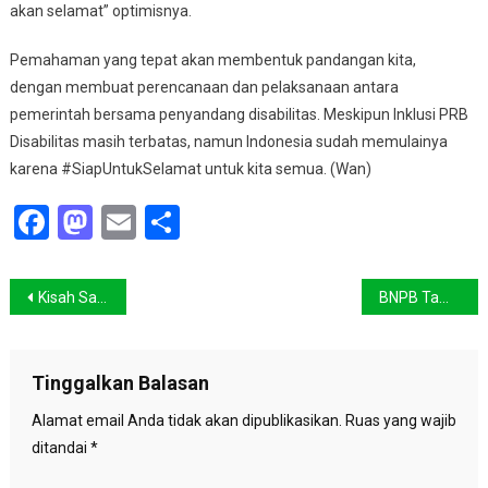
akan selamat” optimisnya.
Pemahaman yang tepat akan membentuk pandangan kita,
dengan membuat perencanaan dan pelaksanaan antara
pemerintah bersama penyandang disabilitas. Meskipun Inklusi PRB
Disabilitas masih terbatas, namun Indonesia sudah memulainya
karena #SiapUntukSelamat untuk kita semua. (Wan)
Facebook
Mastodon
Email
Share
Navigasi
Kisah Sang Jenderal yang Merangkap Profesor Tanaman di Bangka
BNPB Tambah Personel dengan Kualifikasi ASEAN ERAT
pos
Tinggalkan Balasan
Alamat email Anda tidak akan dipublikasikan.
Ruas yang wajib
ditandai
*