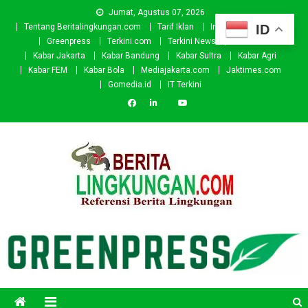
Skip
Jumat, Agustus 07, 2026
to
ID
Tentang Beritalingkungan.com
Tarif Iklan
Investor
Donasi
content
Greenpress
Terkini.com
Terkini News
Kabar.id
Kabar Jakarta
Kabar Bandung
Kabar Sultra
Kabar Agri
Kabar FEM
Kabar Bola
Mediajakarta.com
Jaktimes.com
Gomedia.id
IT Terkini
Beritalingkungan.com
Situs Berita Lingkungan Indonesia