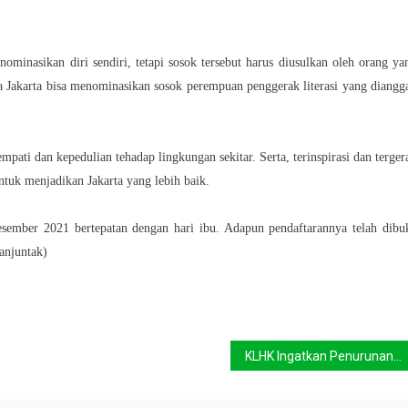
ominasikan diri sendiri, tetapi sosok tersebut harus diusulkan oleh orang ya
 Jakarta bisa menominasikan sosok perempuan penggerak literasi yang diangg
ati dan kepedulian tehadap lingkungan sekitar. Serta, terinspirasi dan terger
tuk menjadikan Jakarta yang lebih baik.
sember 2021 bertepatan dengan hari ibu. Adapun pendaftarannya telah dibu
anjuntak)
KLHK Ingatkan Penurunan Emisi Karbon Jangan Hanya Modis