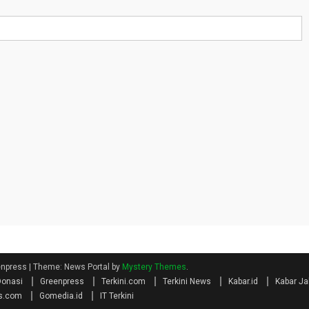
eenpress
|
Theme: News Portal by
Mystery Themes
.
Donasi
Greenpress
Terkini.com
Terkini News
Kabar.id
Kabar Ja
s.com
Gomedia.id
IT Terkini