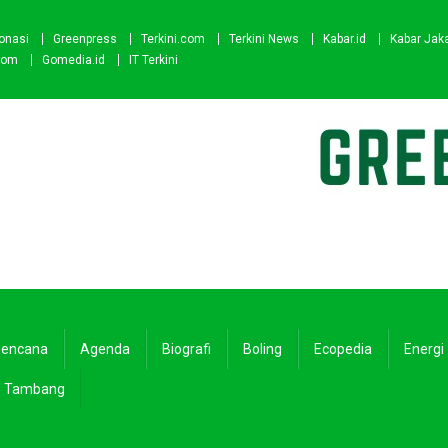
onasi
Greenpress
Terkini.com
Terkini News
Kabar.id
Kabar Jak
com
Gomedia.id
IT Terkini
encana
Agenda
Biografi
Boling
Ecopedia
Energi
Tambang