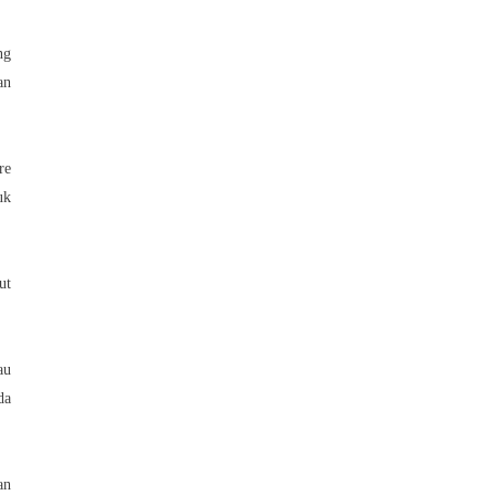
ng
an
re
uk
ut
au
da
an