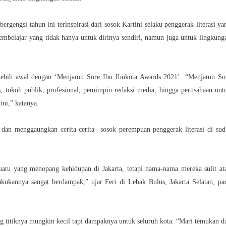
gengsi tahun ini terinspirasi dari sosok Kartini selaku penggerak literasi ya
embelajar yang tidak hanya untuk dirinya sendiri, namun juga untuk lingkung
 lebih awal dengan ‘Menjamu Sore Ibu Ibukota Awards 2021’. “Menjamu So
, tokoh publik, profesional, pemimpin redaksi media, hingga perusahaan unt
ini,” katanya.
 dan menggaungkan cerita-cerita sosok perempuan penggerak literasi di sud
uatu yang menopang kehidupan di Jakarta, tetapi nama-nama mereka sulit at
kukannya sangat berdampak,” ujar Feri di Lebak Bulus, Jakarta Selatan, pa
ang titiknya mungkin kecil tapi dampaknya untuk seluruh kota. “Mari temukan d