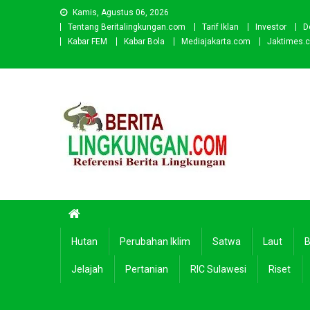
Skip
Kamis, Agustus 06, 2026
to
Tentang Beritalingkungan.com
Tarif Iklan
Investor
D
content
Kabar FEM
Kabar Bola
Mediajakarta.com
Jaktimes.
Beritalingkungan.com
Situs Berita Lingkungan Indonesia
Hutan
Perubahan Iklim
Satwa
Laut
B
Jelajah
Pertanian
RIC Sulawesi
Riset