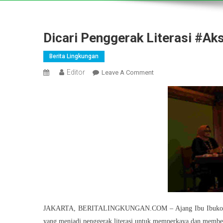
Dicari Penggerak Literasi #aks
Berita Lingkungan
Editor
On
Leave A Comment
Dicari
Penggerak
Literasi
#aksihidupbaik
Di
Jakarta
JAKARTA, BERITALINGKUNGAN.COM – Ajang Ibu Ibukota Awar
yang menjadi penggerak literasi untuk memperkaya dan membe