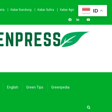
ID
arta
Kabar Bandung
Kabar Sultra
Kabar Agri
English
Green Tips
Greenpedia