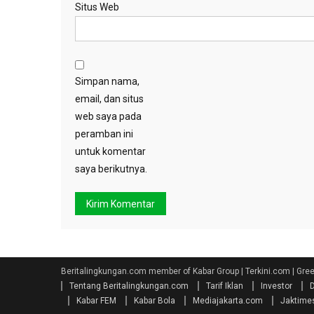
Situs Web
Simpan nama,
email, dan situs
web saya pada
peramban ini
untuk komentar
saya berikutnya.
Beritalingkungan.com member of Kabar Group | Terkini.com | Gr
Tentang Beritalingkungan.com
Tarif Iklan
Investor
Kabar FEM
Kabar Bola
Mediajakarta.com
Jaktime