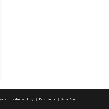
karta
Kabar Bandung
Kabar Sultra
Kabar Agri