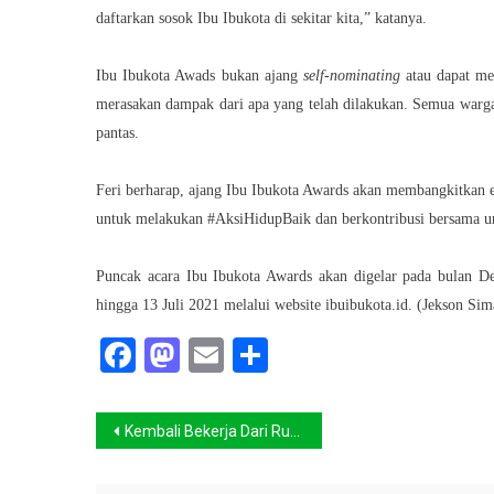
daftarkan sosok Ibu Ibukota di sekitar kita,” katanya.
Ibu Ibukota Awads bukan ajang
self-nominating
atau dapat men
merasakan dampak dari apa yang telah dilakukan. Semua warga
pantas.
Feri berharap, ajang Ibu Ibukota Awards akan membangkitkan emp
untuk melakukan #AksiHidupBaik dan berkontribusi bersama un
Puncak acara Ibu Ibukota Awards akan digelar pada bulan De
hingga 13 Juli 2021 melalui website ibuibukota.id. (Jekson Sim
Facebook
Mastodon
Email
Share
Navigasi
Kembali Bekerja Dari Rumah, Aktivitas ini akan Menjaga Tubuh Anda Agar Tetap Sehat
pos