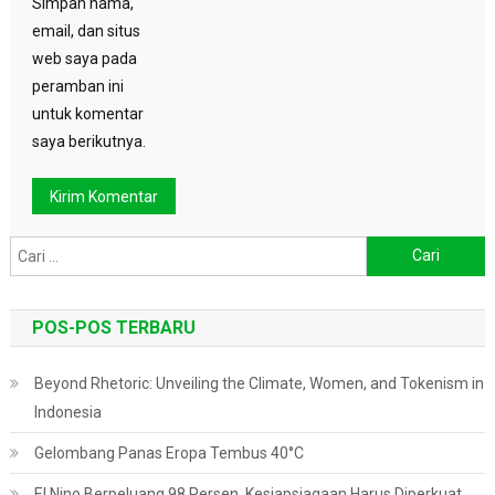
Simpan nama,
email, dan situs
web saya pada
peramban ini
untuk komentar
saya berikutnya.
Cari
untuk:
POS-POS TERBARU
Beyond Rhetoric: Unveiling the Climate, Women, and Tokenism in
Indonesia
Gelombang Panas Eropa Tembus 40°C
El Nino Berpeluang 98 Persen, Kesiapsiagaan Harus Diperkuat