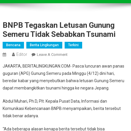
BNPB Tegaskan Letusan Gunung
Semeru Tidak Sebabkan Tsunami
Bencana
Berita Lingkungan
Terkini
Editor
On
Leave A Comment
BNPB
JAKARTA, BERITALINGKUNGAN.COM- Pasca luncuran awan panas
Tegaskan
guguran (APG) Gunung Semeru pada Minggu (4/12) dini hari,
Letusan
beredar kabar yang menyebutkan bahwa letusan Gunung Semeru
Gunung
dapat membangkitkan tsunami hingga ke negara Jepang.
Semeru
Tidak
Abdul Muhari, Ph.D, Plt. Kepala Pusat Data, Informasi dan
Sebabkan
Tsunami
Komunikasi Kebencanaan BNPB menyampaikan, berita tersebut
tidak benar adanya.
“Ada beberapa alasan kenapa berita tersebut tidak bisa