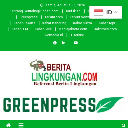
Skip
Kamis, Agustus 06, 2026
to
ID
Tentang Beritalingkungan.com
Tarif Iklan
Investor
Donasi
content
Greenpress
Terkini.com
Terkini News
Kabar.id
Kabar Jakarta
Kabar Bandung
Kabar Sultra
Kabar Agri
Kabar FEM
Kabar Bola
Mediajakarta.com
Jaktimes.com
Gomedia.id
IT Terkini
Beritalingkungan.com
Situs Berita Lingkungan Indonesia