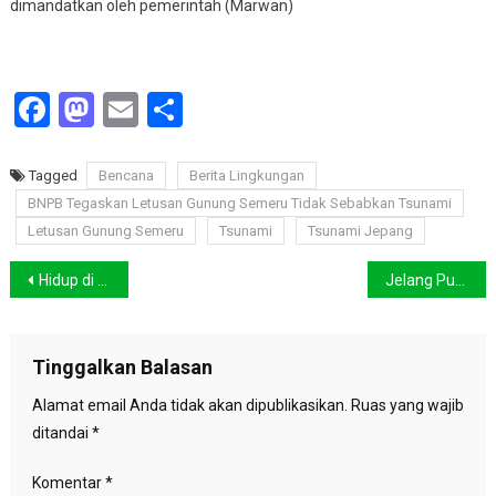
dimandatkan oleh pemerintah (Marwan)
Facebook
Mastodon
Email
Share
Tagged
Bencana
Berita Lingkungan
BNPB Tegaskan Letusan Gunung Semeru Tidak Sebabkan Tsunami
Letusan Gunung Semeru
Tsunami
Tsunami Jepang
Navigasi
Hidup di Negeri Bayang Bencana, Bagaikan Tidur dengan Kalajengking
Jelang Puncak COP15, Satya Bumi Suarakan Penyelamatan Hutan Tapanuli
pos
Tinggalkan Balasan
Alamat email Anda tidak akan dipublikasikan.
Ruas yang wajib
ditandai
*
Komentar
*