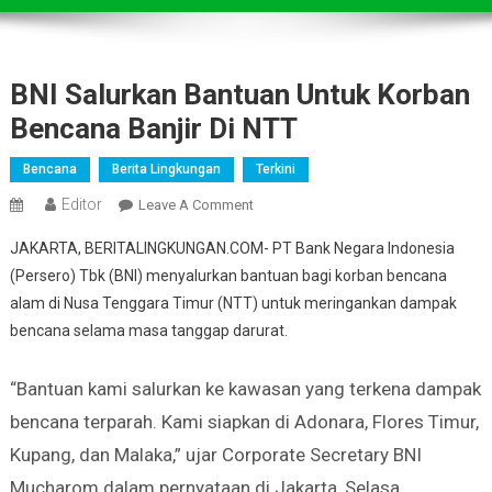
BNI Salurkan Bantuan Untuk Korban
Bencana Banjir Di NTT
Bencana
Berita Lingkungan
Terkini
Editor
On
Leave A Comment
BNI
JAKARTA, BERITALINGKUNGAN.COM- PT Bank Negara Indonesia
Salurkan
(Persero) Tbk (BNI) menyalurkan bantuan bagi korban bencana
Bantuan
alam di Nusa Tenggara Timur (NTT) untuk meringankan dampak
Untuk
bencana selama masa tanggap darurat.
Korban
Bencana
Banjir
“Bantuan kami salurkan ke kawasan yang terkena dampak
Di
bencana terparah. Kami siapkan di Adonara, Flores Timur,
NTT
Kupang, dan Malaka,” ujar Corporate Secretary BNI
Mucharom dalam pernyataan di Jakarta, Selasa.