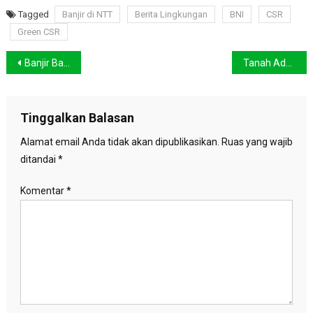
Tagged
Banjir di NTT
Berita Lingkungan
BNI
CSR
Green CSR
Navigasi
Banjir Bandang di NTT, 128 Orang Dilaporkan Tewas
Tanah Adat dan Lanskap Hutan Papua Terancam Deforestasi
pos
Tinggalkan Balasan
Alamat email Anda tidak akan dipublikasikan.
Ruas yang wajib
ditandai
*
Komentar
*