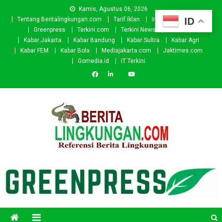
Skip
Kamis, Agustus 06, 2026
to
ID
Tentang Beritalingkungan.com
Tarif Iklan
Investor
Donasi
content
Greenpress
Terkini.com
Terkini News
Kabar.id
Kabar Jakarta
Kabar Bandung
Kabar Sultra
Kabar Agri
Kabar FEM
Kabar Bola
Mediajakarta.com
Jaktimes.com
Gomedia.id
IT Terkini
Beritalingkungan.com
Situs Berita Lingkungan Indonesia