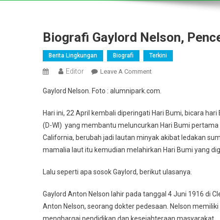
Biografi Gaylord Nelson, Penc
Berita Lingkungan
Biografi
Terkini
Editor
On
Leave A Comment
Biografi
Gaylord Nelson. Foto : alumnipark.com.
Gaylord
Nelson,
Hari ini, 22 April kembali diperingati Hari Bumi, bicara ha
Pencetus
(D-WI) yang membantu meluncurkan Hari Bumi pertama pad
Hari
California, berubah jadi lautan minyak akibat ledakan
Bumi
mamalia laut itu kemudian melahirkan Hari Bumi yang di
Lalu seperti apa sosok Gaylord, berikut ulasanya.
Gaylord Anton Nelson lahir pada tanggal 4 Juni 1916 di C
Anton Nelson, seorang dokter pedesaan. Nelson memiliki 
menghargai pendidikan dan kesejahteraan masyarakat.