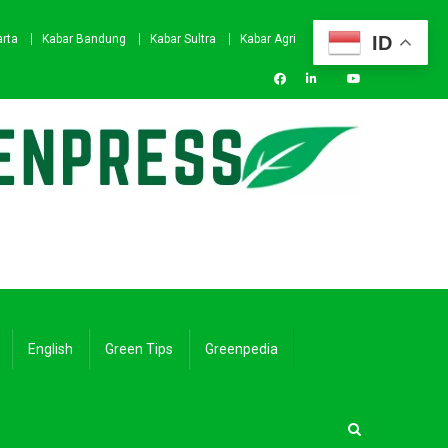
ID
arta
Kabar Bandung
Kabar Sultra
Kabar Agri
English
Green Tips
Greenpedia