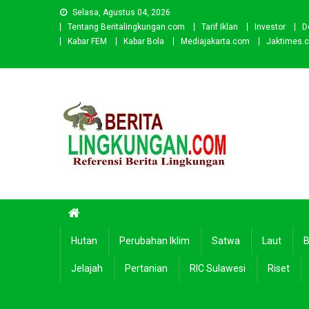
Skip
Selasa, Agustus 04, 2026
to
Tentang Beritalingkungan.com
Tarif Iklan
Investor
D
content
Kabar FEM
Kabar Bola
Mediajakarta.com
Jaktimes.
Beritalingkungan.com
Situs Berita Lingkungan Indonesia
Hutan
Perubahan Iklim
Satwa
Laut
B
Jelajah
Pertanian
RIC Sulawesi
Riset