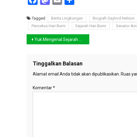
Facebook
Mastodon
Email
Share
Tagged
Berita Lingkungan
Biografi Gaylord Nelson
Pencetus Hari Bumi
Sejarah Hari Bumi
Senator Ame
Navigasi
Yuk Mengenal Sejarah Hari Bumi, Lestarikan Rumah Kita Bersama
pos
Tinggalkan Balasan
Alamat email Anda tidak akan dipublikasikan.
Ruas yan
Komentar
*