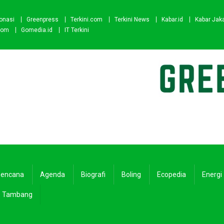
onasi
Greenpress
Terkini.com
Terkini News
Kabar.id
Kabar Jak
com
Gomedia.id
IT Terkini
encana
Agenda
Biografi
Boling
Ecopedia
Energi
Tambang