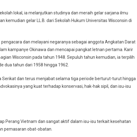
olah lokal, ia melanjutkan studinya dan meraih gelar sarjana ilmu
 dan kemudian gelar LL.B. dari Sekolah Hukum Universitas Wisconsin di
agai pengacara dan melayani negaranya sebagai anggota Angkatan Darat
 dalam kampanye Okinawa dan mencapai pangkat letnan pertama. Karir
 Bagian Wisconsin pada tahun 1948. Sepuluh tahun kemudian, ia terpilih
e dua tahun dari 1958 hingga 1962.
 Serikat dan terus menjabat selama tiga periode berturut-turut hingga
vokasinya yang kuat terhadap konservasi, hak-hak sipil, dan isu-isu
ap Perang Vietnam dan sangat aktif dalam isu-isu terkait kesehatan
dan pemasaran obat-obatan.