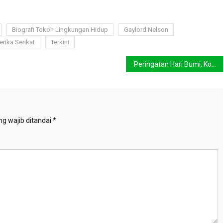
Biografi Tokoh Lingkungan Hidup
Gaylord Nelson
rika Serikat
Terkini
Peringatan Hari Bumi, Konservasi Indonesia Ajak Masyarakat Lawan Sampah Plastik di Lautan
g wajib ditandai
*