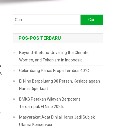
Cari
untuk:
POS-POS TERBARU
Beyond Rhetoric: Unveiling the Climate,
Women, and Tokenism in Indonesia
n
Gelombang Panas Eropa Tembus 40°C
a,
El Nino Berpeluang 98 Persen, Kesiapsiagaan
Harus Diperkuat
BMKG Petakan Wilayah Berpotensi
Terdampak El Nino 2026,
n
Masyarakat Adat Dinilai Harus Jadi Subjek
Utama Konservasi