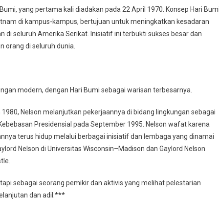
 Bumi, yang pertama kali diadakan pada 22 April 1970. Konsep Hari Bumi
 Vietnam di kampus-kampus, bertujuan untuk meningkatkan kesadaran
di seluruh Amerika Serikat. Inisiatif ini terbukti sukses besar dan
 orang di seluruh dunia.
ungan modern, dengan Hari Bumi sebagai warisan terbesarnya.
un 1980, Nelson melanjutkan pekerjaannya di bidang lingkungan sebagai
Kebebasan Presidensial pada September 1995. Nelson wafat karena
nnya terus hidup melalui berbagai inisiatif dan lembaga yang dinamai
ylord Nelson di Universitas Wisconsin–Madison dan Gaylord Nelson
tle.
etapi sebagai seorang pemikir dan aktivis yang melihat pelestarian
lanjutan dan adil.***