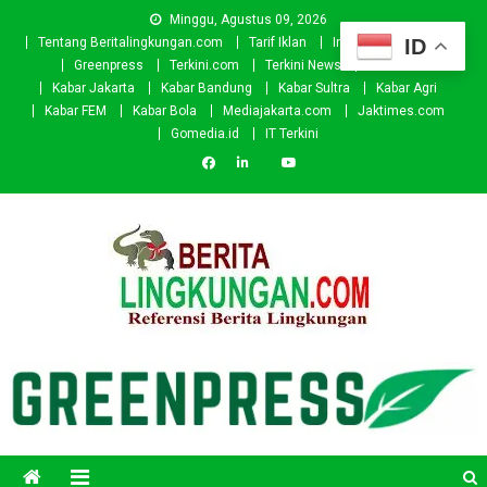
Skip
Minggu, Agustus 09, 2026
to
ID
Tentang Beritalingkungan.com
Tarif Iklan
Investor
Donasi
content
Greenpress
Terkini.com
Terkini News
Kabar.id
Kabar Jakarta
Kabar Bandung
Kabar Sultra
Kabar Agri
Kabar FEM
Kabar Bola
Mediajakarta.com
Jaktimes.com
Gomedia.id
IT Terkini
Beritalingkungan.com
Situs Berita Lingkungan Indonesia