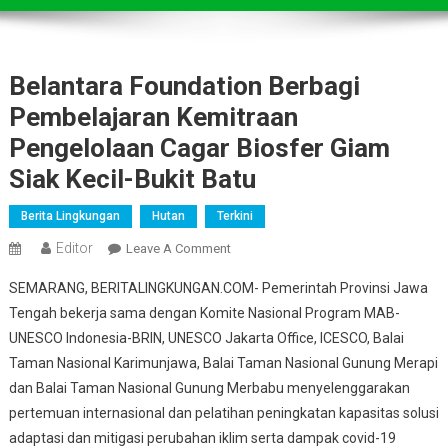
Belantara Foundation Berbagi
Pembelajaran Kemitraan
Pengelolaan Cagar Biosfer Giam
Siak Kecil-Bukit Batu
Berita Lingkungan
Hutan
Terkini
Editor
On
Leave A Comment
Belantara
SEMARANG, BERITALINGKUNGAN.COM- Pemerintah Provinsi Jawa
Foundation
Tengah bekerja sama dengan Komite Nasional Program MAB-
Berbagi
UNESCO Indonesia-BRIN, UNESCO Jakarta Office, ICESCO, Balai
Pembelajaran
Taman Nasional Karimunjawa, Balai Taman Nasional Gunung Merapi
Kemitraan
Pengelolaan
dan Balai Taman Nasional Gunung Merbabu menyelenggarakan
Cagar
pertemuan internasional dan pelatihan peningkatan kapasitas solusi
Biosfer
adaptasi dan mitigasi perubahan iklim serta dampak covid-19