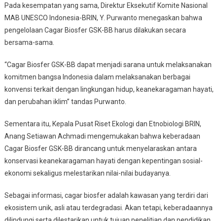
Pada kesempatan yang sama, Direktur Eksekutif Komite Nasional
MAB UNESCO Indonesia-BRIN, Y. Purwanto menegaskan bahwa
pengelolaan Cagar Biosfer GSK-BB harus dilakukan secara
bersama-sama.
“Cagar Biosfer GSK-BB dapat menjadi sarana untuk melaksanakan
komitmen bangsa Indonesia dalam melaksanakan berbagai
konvensi terkait dengan lingkungan hidup, keanekaragaman hayati,
dan perubahan iklim” tandas Purwanto.
Sementara itu, Kepala Pusat Riset Ekologi dan Etnobiologi BRIN,
Anang Setiawan Achmadi mengemukakan bahwa keberadaan
Cagar Biosfer GSK-BB dirancang untuk menyelaraskan antara
konservasi keanekaragaman hayati dengan kepentingan sosial-
ekonomi sekaligus melestarikan nilai-nilai budayanya.
Sebagai informasi, cagar biosfer adalah kawasan yang terdiri dari
ekosistem unik, asli atau terdegradasi. Akan tetapi, keberadaannya
dilindungi serta dilestarikan untuk tujuan penelitian dan pendidikan.