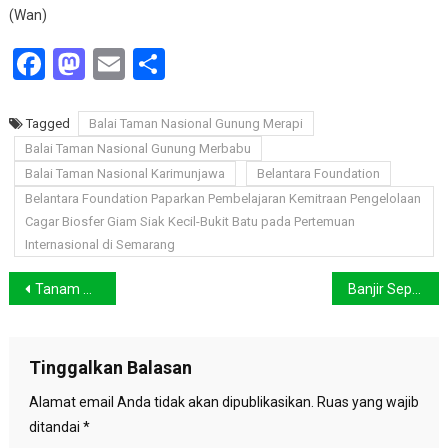
(Wan)
Facebook
Mastodon
Email
Share
Tagged
Balai Taman Nasional Gunung Merapi
Balai Taman Nasional Gunung Merbabu
Balai Taman Nasional Karimunjawa
Belantara Foundation
Belantara Foundation Paparkan Pembelajaran Kemitraan Pengelolaan
Cagar Biosfer Giam Siak Kecil-Bukit Batu pada Pertemuan
Internasional di Semarang
Navigasi
Tanam Pohon Kelengkeng di Pelalawan, Wapres Ingatkan Pesan Nabi Muhammad
Banjir Sepaku, Dampak Negatif Dari Lemahnya Partisipasi Publik Dalam Pemindahan IKN
pos
Tinggalkan Balasan
Alamat email Anda tidak akan dipublikasikan.
Ruas yang wajib
ditandai
*