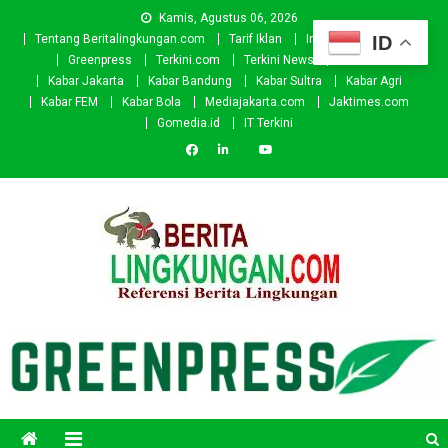
Skip
Kamis, Agustus 06, 2026
to
ID
Tentang Beritalingkungan.com
Tarif Iklan
Investor
Donasi
content
Greenpress
Terkini.com
Terkini News
Kabar.id
Kabar Jakarta
Kabar Bandung
Kabar Sultra
Kabar Agri
Kabar FEM
Kabar Bola
Mediajakarta.com
Jaktimes.com
Gomedia.id
IT Terkini
Beritalingkungan.com
Situs Berita Lingkungan Indonesia