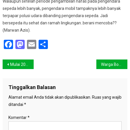
Walaupun setelah periode pengambilan nafas pada pengendara
sepeda lebih banyak, pengendara mobil tampaknya lebih banyak
terpapar polusi udara dibanding pengendara sepeda. Jadi
bersepeda itu sehat dan ramah lingkungan..berani mencoba??
(Marwan Azis).
Facebook
Mastodon
Email
Share
Navigasi
Mulai 2010 penjahat lingkungan dijebloskan penjara
Warga Bogor Peringati HUT RI di Sungai Ciliwung
pos
Tinggalkan Balasan
Alamat email Anda tidak akan dipublikasikan.
Ruas yang wajib
ditandai
*
Komentar
*