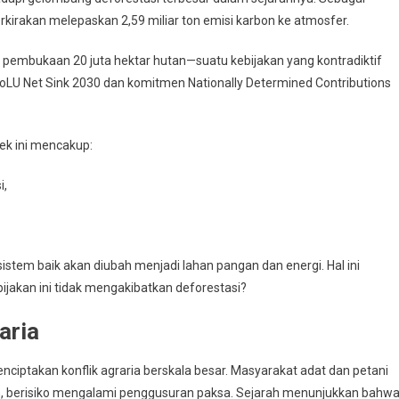
rkirakan melepaskan 2,59 miliar ton emisi karbon ke atmosfer.
i pembukaan 20 juta hektar hutan—suatu kebijakan yang kontradiktif
oLU Net Sink 2030 dan komitmen Nationally Determined Contributions
yek ini mencakup:
i,
istem baik akan diubah menjadi lahan pangan dan energi. Hal ini
akan ini tidak mengakibatkan deforestasi?
aria
nciptakan konflik agraria berskala besar. Masyarakat adat dan petani
n, berisiko mengalami penggusuran paksa. Sejarah menunjukkan bahw