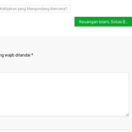
Kebijakan yang Mengundang Bencana?
Keuangan Islam, Solusi Berkelanjutan untuk Krisis Iklim Global
g wajib ditandai
*