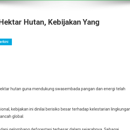
Hektar Hutan, Kebijakan Yang
erkini
hektar hutan guna mendukung swasembada pangan dan energi telah
al, kebijakan ini dinilai berisiko besar terhadap kelestarian lingkungan
ancah global.
hadapi gelombang deforestasi terbesar dalam sejarahnya. Sebagai