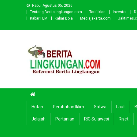
Skip
Rabu, Agustus 05, 2026
to
Tentang Beritalingkungan.com
Tarif Iklan
Investor
D
content
Kabar FEM
Kabar Bola
Mediajakarta.com
Jaktimes.
Beritalingkungan.com
Situs Berita Lingkungan Indonesia
Hutan
Perubahan Iklim
Satwa
Laut
B
Jelajah
Pertanian
RIC Sulawesi
Riset