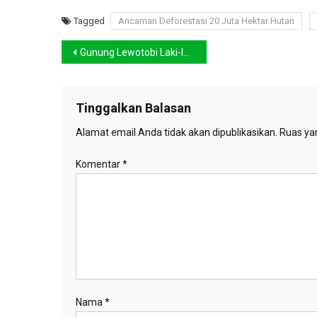
Tagged
Ancaman Deforestasi 20 Juta Hektar Hutan
Navigasi
Gunung Lewotobi Laki-laki Berstatus Awas, Warga Diminta Siaga
pos
Tinggalkan Balasan
Alamat email Anda tidak akan dipublikasikan.
Ruas yan
Komentar
*
Nama
*