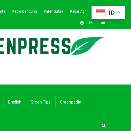
ID
arta
Kabar Bandung
Kabar Sultra
Kabar Agri
English
Green Tips
Greenpedia