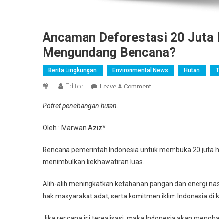
Ancaman Deforestasi 20 Juta 
Mengundang Bencana?
Berita Lingkungan
Environmental News
Hutan
T
Editor
On
Leave A Comment
Ancaman
Potret penebangan hutan.
Deforestasi
20
Oleh : Marwan Aziz*
Juta
Hektar
Rencana pemerintah Indonesia untuk membuka 20 juta 
Hutan,
menimbulkan kekhawatiran luas.
Kebijakan
Yang
Alih-alih meningkatkan ketahanan pangan dan energi nasion
Mengundang
hak masyarakat adat, serta komitmen iklim Indonesia di k
Bencana?
Jika rencana ini terealisasi, maka Indonesia akan meng