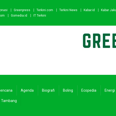
onasi
Greenpress
Terkini.com
Terkini News
Kabar.id
Kabar Jak
com
Gomedia.id
IT Terkini
encana
Agenda
Biografi
Boling
Ecopedia
Energi
Tambang