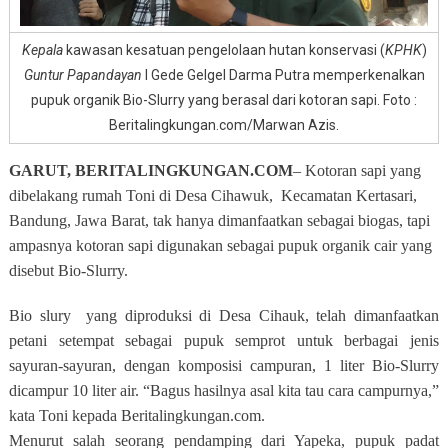
Kepala
kawasan kesatuan pengelolaan hutan konservasi (
KPHK
)
Guntur Papandayan
I Gede Gelgel Darma Putra memperkenalkan
pupuk organik Bio-Slurry yang berasal dari kotoran sapi. Foto :
Beritalingkungan.com/Marwan Azis.
GARUT, BERITALINGKUNGAN.COM
– Kotoran sapi yang
dibelakang rumah Toni di Desa Cihawuk,
Kecamatan Kertasari,
Bandung, Jawa Barat, tak hanya dimanfaatkan sebagai biogas, tapi
ampasnya kotoran sapi digunakan sebagai pupuk organik cair yang
disebut Bio-Slurry.
Bio slury
yang diproduksi di Desa Cihauk, telah dimanfaatkan
petani setempat sebagai pupuk semprot untuk berbagai jenis
sayuran-sayuran, dengan komposisi campuran, 1 liter Bio-Slurry
dicampur 10 liter air. “Bagus hasilnya asal kita tau cara campurnya,”
kata Toni kepada Beritalingkungan.com.
Menurut salah seorang pendamping dari Yapeka, pupuk padat