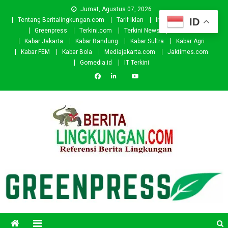
Skip
Jumat, Agustus 07, 2026
to
ID
Tentang Beritalingkungan.com
Tarif Iklan
Investor
Donasi
content
Greenpress
Terkini.com
Terkini News
Kabar.id
Kabar Jakarta
Kabar Bandung
Kabar Sultra
Kabar Agri
Kabar FEM
Kabar Bola
Mediajakarta.com
Jaktimes.com
Gomedia.id
IT Terkini
Beritalingkungan.com
Situs Berita Lingkungan Indonesia