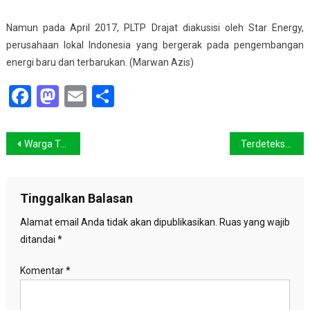
Namun pada April 2017, PLTP Drajat diakusisi oleh Star Energy,
perusahaan lokal Indonesia yang bergerak pada pengembangan
energi baru dan terbarukan. (Marwan Azis)
Facebook
Mastodon
Email
Share
Navigasi
Warga Tepian Hutan Papandayan Kini Bisa Menikmati Biogas
Terdeteksi 10 individu Macan Tutul Jawa di Gunung Guntur-Papandayan
pos
Tinggalkan Balasan
Alamat email Anda tidak akan dipublikasikan.
Ruas yang wajib
ditandai
*
Komentar
*