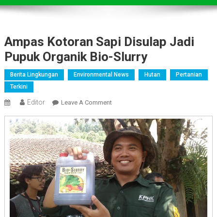
Ampas Kotoran Sapi Disulap Jadi
Pupuk Organik Bio-Slurry
Berita Lingkungan
Environmental News
Hutan
Pertanian
Terkini
Editor
On
Leave A Comment
Ampas
Kotoran
Sapi
Disulap
Jadi
Pupuk
Organik
Bio-
Slurry