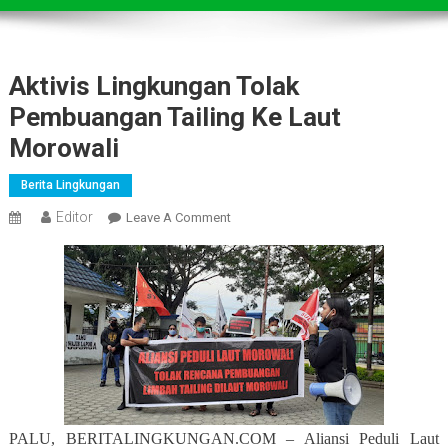
Aktivis Lingkungan Tolak
Pembuangan Tailing Ke Laut
Morowali
Berita Lingkungan
Editor
On
Leave A Comment
Aktivis
Lingkungan
Tolak
Pembuangan
Tailing
Ke
Laut
Morowali
PALU, BERITALINGKUNGAN.COM – Aliansi Peduli Laut