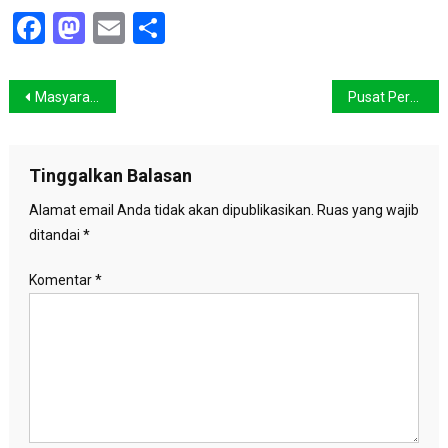
Facebook
Mastodon
Email
Share
Navigasi
Masyarakat Sipil Tuntut KPK Usut Dugaan Korupsi Korindo Group dan Meminta BNI Hentikan Pendanaan Korindo
Pusat Perbelanjaan Terapkan Penggunaan Kantong Belanja Ramah Lingkungan
pos
Tinggalkan Balasan
Alamat email Anda tidak akan dipublikasikan.
Ruas yang wajib
ditandai
*
Komentar
*