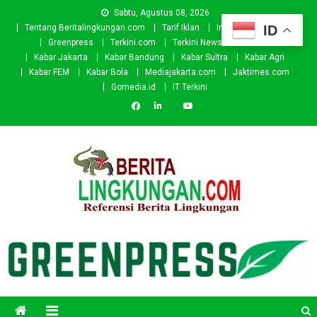
Skip
Sabtu, Agustus 08, 2026
to
ID
Tentang Beritalingkungan.com
Tarif Iklan
Investor
Donasi
content
Greenpress
Terkini.com
Terkini News
Kabar.id
Kabar Jakarta
Kabar Bandung
Kabar Sultra
Kabar Agri
Kabar FEM
Kabar Bola
Mediajakarta.com
Jaktimes.com
Gomedia.id
IT Terkini
Beritalingkungan.com
Situs Berita Lingkungan Indonesia