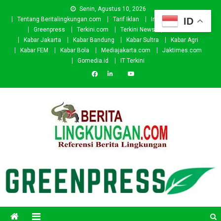
Skip
Senin, Agustus 10, 2026
to
ID
Tentang Beritalingkungan.com
Tarif Iklan
Investor
Donasi
content
Greenpress
Terkini.com
Terkini News
Kabar.id
Kabar Jakarta
Kabar Bandung
Kabar Sultra
Kabar Agri
Kabar FEM
Kabar Bola
Mediajakarta.com
Jaktimes.com
Gomedia.id
IT Terkini
Beritalingkungan.com
Situs Berita Lingkungan Indonesia