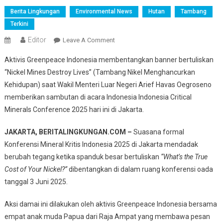
Berita Lingkungan
Environmental News
Hutan
Tambang
Terkini
Editor
On
Leave A Comment
Aksi
Aktivis Greenpeace Indonesia membentangkan banner bertuliskan
Greenpeace
“Nickel Mines Destroy Lives” (Tambang Nikel Menghancurkan
Guncang
Kehidupan) saat Wakil Menteri Luar Negeri Arief Havas Oegroseno
Konferensi
memberikan sambutan di acara Indonesia Indonesia Critical
Nikel
Di
Minerals Conference 2025 hari ini di Jakarta.
Jakarta,
Protes
JAKARTA, BERITALINGKUNGAN.COM –
Suasana formal
Pertambangan
Konferensi Mineral Kritis Indonesia 2025 di Jakarta mendadak
Di
berubah tegang ketika spanduk besar bertuliskan
“What’s the True
Raja
Cost of Your Nickel?”
dibentangkan di dalam ruang konferensi oada
Ampat
tanggal 3 Juni 2025.
Aksi damai ini dilakukan oleh aktivis Greenpeace Indonesia bersama
empat anak muda Papua dari Raja Ampat yang membawa pesan