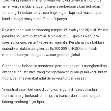
“Laut yang selama ini menghidupi kami, kini terancam. Hubungan
antar warga mulai renggang karena perbedaan sikap terhadap
tambang. Ini bukan hanya soal lingkungan, tapi soal masa depan
kami sebagai masyarakat Papua.”ujarnya.
Raja Ampat bukan sembarang tempat. Wilayah yang dijuluki
“the last
paradise on Earth”
ini memiliki lebih dari 2.500 spesies ikan, 274
spesies burung, serta 47 spesies mamalia. Keindahannya bahkan
diabadikan dalam uang kertas Rp100.000. UNESCO pun telah
menetapkannya sebagai kawasan geopark global.
Greenpeace Indonesia mendesak pemerintah untuk menghentikan
ekspansi industri nikel yang mengorbankan pulau-pulau kecil, hutan
tropis, dan masyarakat adat demi keuntungan sesaat.
“Industrialisasi nikel yang dibungkus jargon hilirisasi bukanlah
transisi energi berkeadilan. Ini justru transisi dari hutan menjadi
lubang tambang,” ujar Iqbal.