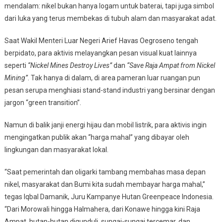
mendalam: nikel bukan hanya logam untuk baterai, tapi juga simbol
dari luka yang terus membekas di tubuh alam dan masyarakat adat.
Saat Wakil Menteri Luar Negeri Arief Havas Oegroseno tengah
berpidato, para aktivis melayangkan pesan visual kuat lainnya
seperti
“Nickel Mines Destroy Lives”
dan
“Save Raja Ampat from Nickel
Mining”
. Tak hanya di dalam, di area pameran luar ruangan pun
pesan serupa menghiasi stand-stand industri yang bersinar dengan
jargon “green transition”.
Namun di balik janji energi hijau dan mobil listrik, para aktivis ingin
mengingatkan publik akan “harga mahal” yang dibayar oleh
lingkungan dan masyarakat lokal.
“Saat pemerintah dan oligarki tambang membahas masa depan
nikel, masyarakat dan Bumi kita sudah membayar harga mahal,”
tegas Iqbal Damanik, Juru Kampanye Hutan Greenpeace Indonesia.
“Dari Morowali hingga Halmahera, dari Konawe hingga kini Raja
Ampat, hutan-hutan digunduli, sungai-sungai tercemar, dan