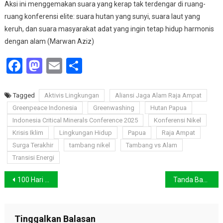
Aksi ini menggemakan suara yang kerap tak terdengar di ruang-
ruang konferensi elite: suara hutan yang sunyi, suara laut yang
keruh, dan suara masyarakat adat yang ingin tetap hidup harmonis
dengan alam (Marwan Aziz)
Facebook
Mastodon
Email
Share
Tagged
Aktivis Lingkungan
Aliansi Jaga Alam Raja Ampat
Greenpeace Indonesia
Greenwashing
Hutan Papua
Indonesia Critical Minerals Conference 2025
Konferensi Nikel
Krisis Iklim
Lingkungan Hidup
Papua
Raja Ampat
Surga Terakhir
tambang nikel
Tambang vs Alam
Transisi Energi
Navigasi
100 Hari Pram-Doel, Warga Serahkan Rapor Merah Termasuk Dalam Pengelolaan Lingkungan ke Balai Kota Jakarta
Tanda Bahaya dari Graz, Pemanasan Global Lebih Cepat 6 Persen dari Perkiraan
pos
Tinggalkan Balasan