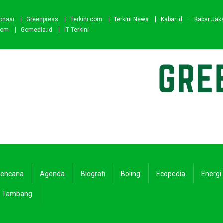
onasi
Greenpress
Terkini.com
Terkini News
Kabar.id
Kabar Jak
com
Gomedia.id
IT Terkini
encana
Agenda
Biografi
Boling
Ecopedia
Energi
Tambang