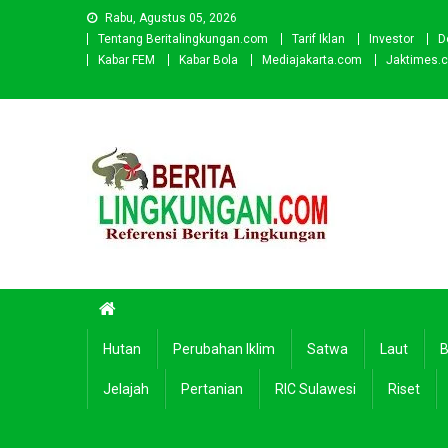
Skip
Rabu, Agustus 05, 2026
to
Tentang Beritalingkungan.com
Tarif Iklan
Investor
D
content
Kabar FEM
Kabar Bola
Mediajakarta.com
Jaktimes.
Beritalingkungan.com
Situs Berita Lingkungan Indonesia
Hutan
Perubahan Iklim
Satwa
Laut
B
Jelajah
Pertanian
RIC Sulawesi
Riset