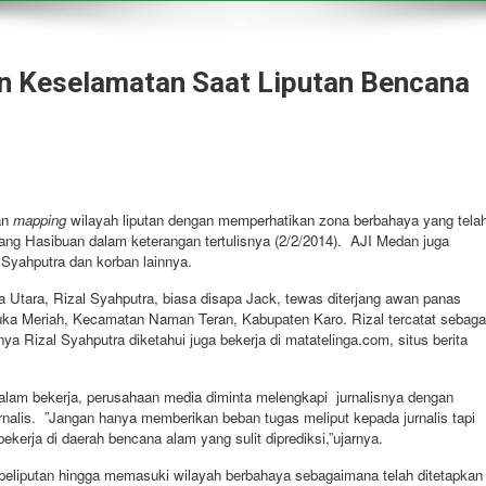
an Keselamatan Saat Liputan Bencana
an
mapping
wilayah liputan dengan memperhatikan zona berbahaya yang tela
ng Hasibuan dalam keterangan tertulisnya (2/2/2014). AJI Medan juga
yahputra dan korban lainnya.
a Utara, Rizal Syahputra, biasa disapa Jack, tewas diterjang awan panas
ka Meriah, Kecamatan Naman Teran, Kabupaten Karo. Rizal tercatat sebaga
 Rizal Syahputra diketahui juga bekerja di matatelinga.com, situs berita
am bekerja, perusahaan media diminta melengkapi jurnalisnya dengan
rnalis. ”Jangan hanya memberikan beban tugas meliput kepada jurnalis tapi
ekerja di daerah bencana alam yang sulit diprediksi,”ujarnya.
 peliputan hingga memasuki wilayah berbahaya sebagaimana telah ditetapkan