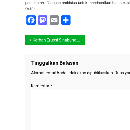
pemerintah. ”Jangan ambisius untuk mendapatkan berita ekskl
(wan).
Facebook
Mastodon
Email
Share
Navigasi
Korban Erupsi Sinabung Bertambah 15 Orang Tewas
pos
Tinggalkan Balasan
Alamat email Anda tidak akan dipublikasikan.
Ruas yan
Komentar
*