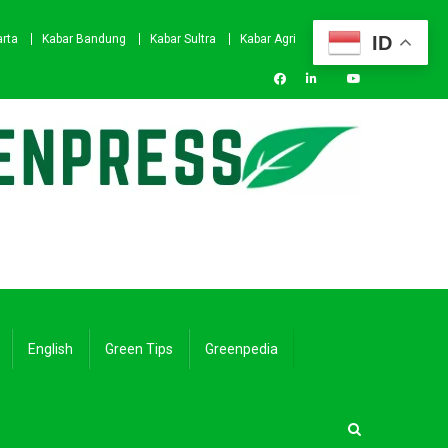
ID
arta
Kabar Bandung
Kabar Sultra
Kabar Agri
English
Green Tips
Greenpedia