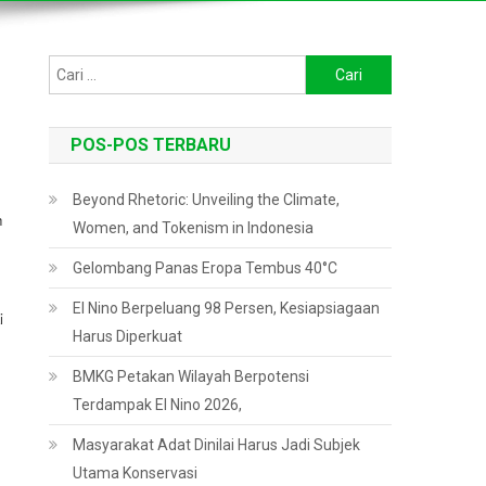
Cari
untuk:
POS-POS TERBARU
Beyond Rhetoric: Unveiling the Climate,
MEDAN,
h
Women, and Tokenism in Indonesia
BL-
Menyusul
erupsi
Gelombang Panas Eropa Tembus 40°C
Sinabung,
Kabupaten
El Nino Berpeluang 98 Persen, Kesiapsiagaan
Karo,
i
menewaskan15
Harus Diperkuat
korban
BMKG Petakan Wilayah Berpotensi
jiwa
termasuk
Terdampak El Nino 2026,
salah
seorang
Masyarakat Adat Dinilai Harus Jadi Subjek
jurnalis
Utama Konservasi
bernama Rizal