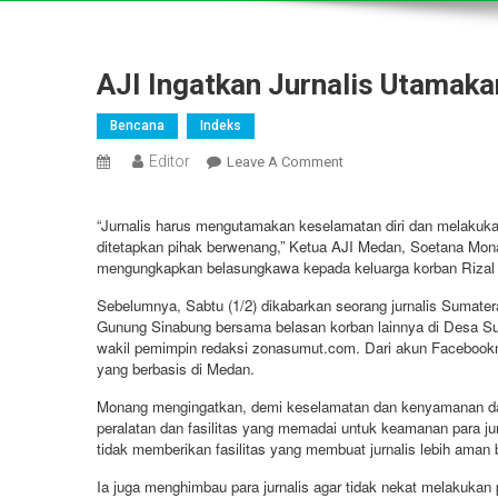
AJI Ingatkan Jurnalis Utamak
Bencana
Indeks
Editor
On
Leave A Comment
AJI
Ingatkan
“Jurnalis harus mengutamakan keselamatan diri dan melakuk
Jurnalis
ditetapkan pihak berwenang,” Ketua AJI Medan, Soetana Mona
Utamakan
mengungkapkan belasungkawa kepada keluarga korban Rizal S
Keselamatan
Sebelumnya, Sabtu (1/2) dikabarkan seorang jurnalis Sumater
Saat
Gunung Sinabung bersama belasan korban lainnya di Desa Su
Liputan
wakil pemimpin redaksi zonasumut.com. Dari akun Facebooknya
Bencana
yang berbasis di Medan.
Monang mengingatkan, demi keselamatan dan kenyamanan dal
peralatan dan fasilitas yang memadai untuk keamanan para ju
tidak memberikan fasilitas yang membuat jurnalis lebih aman b
Ia juga menghimbau para jurnalis agar tidak nekat melakukan