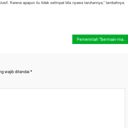
usif. Karena apapun itu tidak setimpal bila nyawa taruhannya,” tambahnya.
Pemerintah “Bermain-main” Dalam Urusan Beras
g wajib ditandai
*