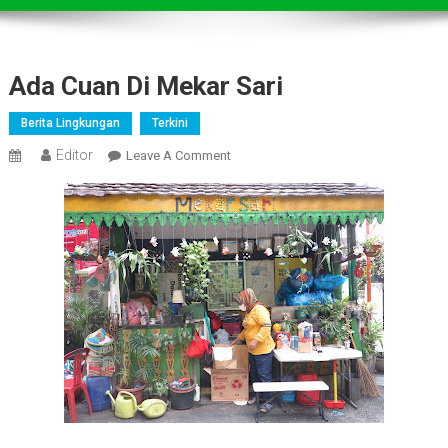
Ada Cuan Di Mekar Sari
Berita Lingkungan
Terkini
Editor
On
Leave A Comment
Ada
Cuan
Di
Mekar
Sari