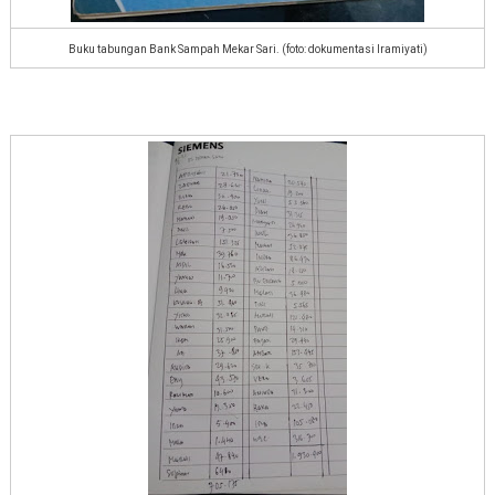
Buku tabungan Bank Sampah Mekar Sari. (foto: dokumentasi Iramiyati)