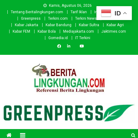
Skip
Kamis, Agustus 06, 2026
to
ID
Tentang Beritalingkungan.com
Tarif Iklan
Investor
Donasi
content
Greenpress
Terkini.com
Terkini News
Kabar.id
Kabar Jakarta
Kabar Bandung
Kabar Sultra
Kabar Agri
Kabar FEM
Kabar Bola
Mediajakarta.com
Jaktimes.com
Gomedia.id
IT Terkini
Beritalingkungan.com
Situs Berita Lingkungan Indonesia