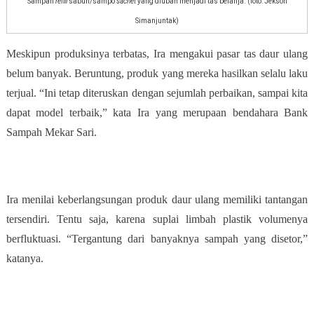
Sampah
refill
sabun/sampo
sachet
yang diubah menjadi tas belanja. (foto: Jekson
Simanjuntak)
Meskipun produksinya terbatas, Ira mengakui pasar tas daur ulang
belum banyak. Beruntung, produk yang mereka hasilkan selalu laku
terjual. “Ini tetap diteruskan dengan sejumlah perbaikan, sampai kita
dapat model terbaik,” kata Ira yang merupaan bendahara Bank
Sampah Mekar Sari.
Ira menilai keberlangsungan produk daur ulang memiliki tantangan
tersendiri. Tentu saja, karena suplai limbah plastik volumenya
berfluktuasi. “Tergantung dari banyaknya sampah yang disetor,”
katanya.