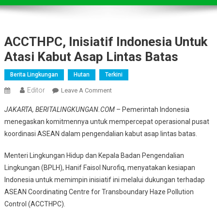
ACCTHPC, Inisiatif Indonesia Untuk
Atasi Kabut Asap Lintas Batas
Berita Lingkungan
Hutan
Terkini
Editor
On
Leave A Comment
ACCTHPC,
JAKARTA, BERITALINGKUNGAN.COM
– Pemerintah Indonesia
Inisiatif
menegaskan komitmennya untuk mempercepat operasional pusat
Indonesia
koordinasi ASEAN dalam pengendalian kabut asap lintas batas.
Untuk
Atasi
Menteri Lingkungan Hidup dan Kepala Badan Pengendalian
Kabut
Lingkungan (BPLH), Hanif Faisol Nurofiq, menyatakan kesiapan
Asap
Lintas
Indonesia untuk memimpin inisiatif ini melalui dukungan terhadap
Batas
ASEAN Coordinating Centre for Transboundary Haze Pollution
Control (ACCTHPC).