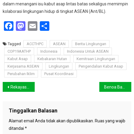
dalam menangani isu kabut asap lintas batas sekaligus memimpin
kolaborasi lingkungan hidup di tingkat ASEAN (Ant/BL).
Facebook
Mastodon
Email
Share
Tagged
ACCTHPC
ASEAN
Berita Lingkungan
COP19AATHP
Indonesia
Indonesia Untuk ASEAN
Kabut Asap
Kebakaran Hutan
Kemitraan Lingkungan
Kerjasama ASEAN
Lingkungan
Pengendalian Kabut Asap
Perubahan Iklim
Pusat Koordinasi
Navigasi
Rekayasa Tebu dan Sorgum, Solusi Baru untuk Serap Lebih Banyak Karbon
Benoa Bay Saga
pos
Tinggalkan Balasan
Alamat email Anda tidak akan dipublikasikan.
Ruas yang wajib
ditandai
*