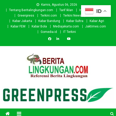
Skip
Kamis, Agustus 06, 2026
to
ID
Tentang Beritalingkungan.com
Tarif Iklan
Investor
Donasi
content
Greenpress
Terkini.com
Terkini News
Kabar.id
Kabar Jakarta
Kabar Bandung
Kabar Sultra
Kabar Agri
Kabar FEM
Kabar Bola
Mediajakarta.com
Jaktimes.com
Gomedia.id
IT Terkini
Beritalingkungan.com
Situs Berita Lingkungan Indonesia