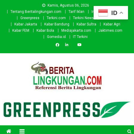
Skip
Kamis, Agustus 06, 2026
to
ID
Tentang Beritalingkungan.com
Tarif Iklan
Investor
Donasi
content
Greenpress
Terkini.com
Terkini News
Kabar.id
Kabar Jakarta
Kabar Bandung
Kabar Sultra
Kabar Agri
Kabar FEM
Kabar Bola
Mediajakarta.com
Jaktimes.com
Gomedia.id
IT Terkini
Beritalingkungan.com
Situs Berita Lingkungan Indonesia