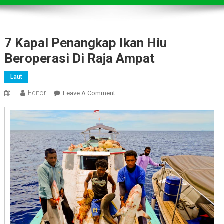
7 Kapal Penangkap Ikan Hiu
Beroperasi Di Raja Ampat
Laut
Editor
On
Leave A Comment
7
Kapal
Penangkap
Ikan
Hiu
Beroperasi
Di
Raja
Ampat