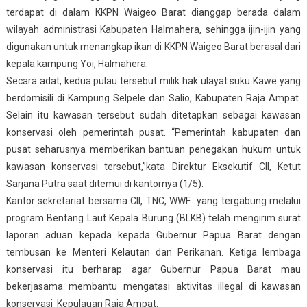
terdapat di dalam KKPN Waigeo Barat dianggap berada dalam
wilayah administrasi Kabupaten Halmahera, sehingga ijin-ijin yang
digunakan untuk menangkap ikan di KKPN Waigeo Barat berasal dari
kepala kampung Yoi, Halmahera.
Secara adat, kedua pulau tersebut milik hak ulayat suku Kawe yang
berdomisili di Kampung Selpele dan Salio, Kabupaten Raja Ampat.
Selain itu kawasan tersebut sudah ditetapkan sebagai kawasan
konservasi oleh pemerintah pusat. “Pemerintah kabupaten dan
pusat seharusnya memberikan bantuan penegakan hukum untuk
kawasan konservasi tersebut,”kata Direktur Eksekutif CII, Ketut
Sarjana Putra saat ditemui di kantornya (1/5).
Kantor sekretariat bersama CII, TNC, WWF yang tergabung melalui
program Bentang Laut Kepala Burung (BLKB) telah mengirim surat
laporan aduan kepada kepada Gubernur Papua Barat dengan
tembusan ke Menteri Kelautan dan Perikanan. Ketiga lembaga
konservasi itu berharap agar Gubernur Papua Barat mau
bekerjasama membantu mengatasi aktivitas illegal di kawasan
konservasi Kepulauan Raja Ampat.