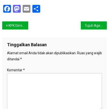
Facebook
Mastodon
Email
Share
Navigasi
KPK Diminta Tuntaskan Kasus Korupsi Sektor Kehutanan
Tujuh Agenda Bumi Akan dibahas di Rio
pos
Tinggalkan Balasan
Alamat email Anda tidak akan dipublikasikan.
Ruas yang wajib
ditandai
*
Komentar
*