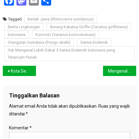
Facebook
Mastodon
Email
Share
Tagged
Badak Jawa (Rhinoceros sondaicus)
Berita Lingkungan
Burung Kakatua Goffin (Cacatua goffiniana)
Indonesia
Komodo (Varanus komodoensis)
Orangutan Sumatera (Pongo abelii)
Satwa Endemik
Yuk Mengenal Lebih Dekat 5 Satwa Endemik Indonesia yang
Terancam Punah
Navigasi
Kota Semarang Dikepung Banjir Akibat Cuaca Ekstrem
Mengenal 7 Gunung Tertinggi di Dunia Yang Jadi Tujuan Utama Para Petualang
pos
Tinggalkan Balasan
Alamat email Anda tidak akan dipublikasikan.
Ruas yang wajib
ditandai
*
Komentar
*