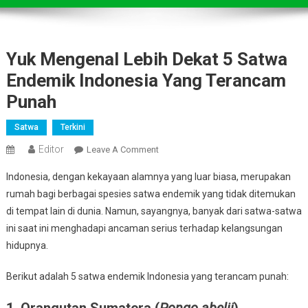
Yuk Mengenal Lebih Dekat 5 Satwa
Endemik Indonesia Yang Terancam
Punah
Satwa
Terkini
Editor
On
Leave A Comment
Yuk
Indonesia, dengan kekayaan alamnya yang luar biasa, merupakan
Mengenal
rumah bagi berbagai spesies satwa endemik yang tidak ditemukan
Lebih
di tempat lain di dunia. Namun, sayangnya, banyak dari satwa-satwa
Dekat
ini saat ini menghadapi ancaman serius terhadap kelangsungan
5
Satwa
hidupnya.
Endemik
Indonesia
Berikut adalah 5 satwa endemik Indonesia yang terancam punah:
Yang
1.
Orangutan Sumatera (
Pongo abelii
)
Terancam