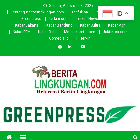
Skip
Selasa, Agustus 04, 2026
to
ID
Tentang Beritalingkungan.com
Tarif Iklan
Investor
Donasi
content
Greenpress
Terkini.com
Terkini News
Kabar.id
Kabar Jakarta
Kabar Bandung
Kabar Sultra
Kabar Agri
Kabar FEM
Kabar Bola
Mediajakarta.com
Jaktimes.com
Gomedia.id
IT Terkini
Beritalingkungan.com
Situs Berita Lingkungan Indonesia