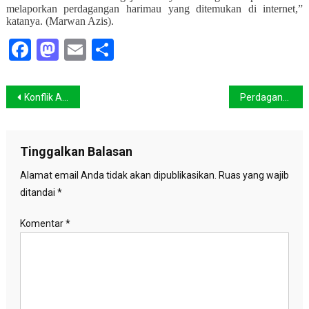
melaporkan perdagangan harimau yang ditemukan di internet,”
katanya. (Marwan Azis).
Facebook
Mastodon
Email
Share
Navigasi
Konflik Agraria Ogan Ilir Kembali Menelan Korban
Perdagangan Harimau di Internet Makin Marak
pos
Tinggalkan Balasan
Alamat email Anda tidak akan dipublikasikan.
Ruas yang wajib
ditandai
*
Komentar
*