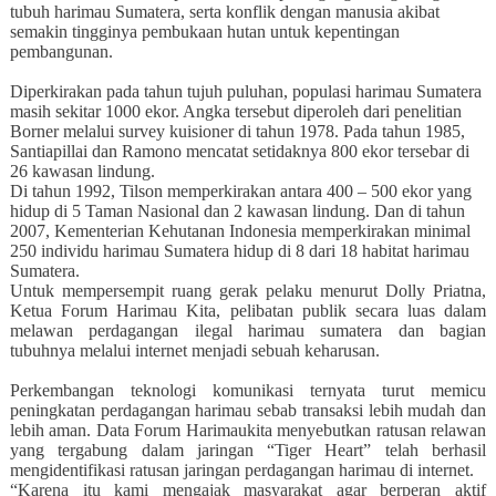
tubuh harimau Sumatera, serta konflik dengan manusia akibat
semakin tingginya pembukaan hutan untuk kepentingan
pembangunan.
Diperkirakan pada tahun tujuh puluhan, populasi harimau Sumatera
masih sekitar 1000 ekor. Angka tersebut diperoleh dari penelitian
Borner melalui survey kuisioner di tahun 1978. Pada tahun 1985,
Santiapillai dan Ramono mencatat setidaknya 800 ekor tersebar di
26 kawasan lindung.
Di tahun 1992, Tilson memperkirakan antara 400 – 500 ekor yang
hidup di 5 Taman Nasional dan 2 kawasan lindung. Dan di tahun
2007, Kementerian Kehutanan Indonesia memperkirakan minimal
250 individu harimau Sumatera hidup di 8 dari 18 habitat harimau
Sumatera.
Untuk mempersempit ruang gerak pelaku menurut Dolly Priatna,
Ketua Forum Harimau Kita, pelibatan publik secara luas dalam
melawan perdagangan ilegal harimau sumatera dan bagian
tubuhnya melalui internet menjadi sebuah keharusan.
Perkembangan teknologi komunikasi ternyata turut memicu
peningkatan perdagangan harimau sebab transaksi lebih mudah dan
lebih aman.
Data Forum Harimaukita menyebutkan ratusan relawan
yang tergabung dalam jaringan “Tiger Heart” telah berhasil
mengidentifikasi ratusan jaringan perdagangan harimau di internet.
“Karena itu kami mengajak masyarakat agar berperan aktif