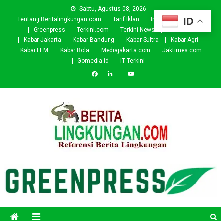
Skip
Sabtu, Agustus 08, 2026
to
ID
Tentang Beritalingkungan.com
Tarif Iklan
Investor
Donasi
content
Greenpress
Terkini.com
Terkini News
Kabar.id
Kabar Jakarta
Kabar Bandung
Kabar Sultra
Kabar Agri
Kabar FEM
Kabar Bola
Mediajakarta.com
Jaktimes.com
Gomedia.id
IT Terkini
Beritalingkungan.com
Situs Berita Lingkungan Indonesia