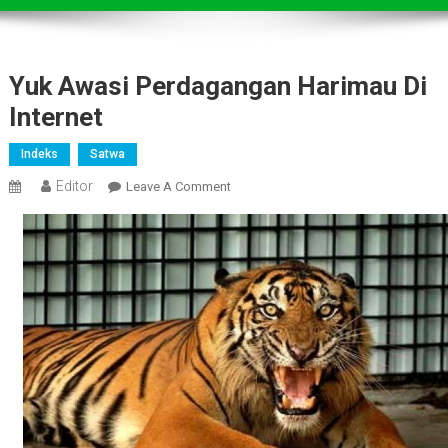
Yuk Awasi Perdagangan Harimau Di
Internet
Indeks
Satwa
Editor
On
Leave A Comment
Yuk
Awasi
Perdagangan
Harimau
Di
Internet