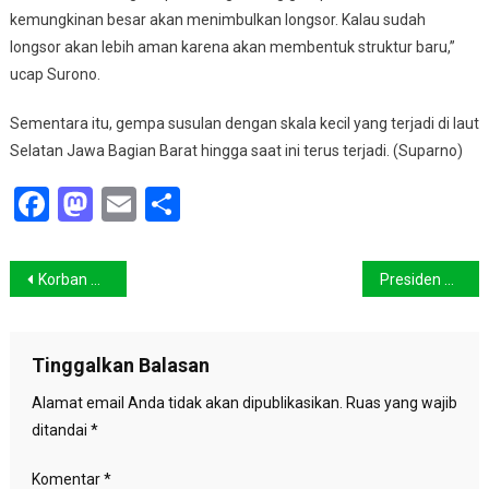
kemungkinan besar akan menimbulkan longsor. Kalau sudah
longsor akan lebih aman karena akan membentuk struktur baru,”
ucap Surono.
Sementara itu, gempa susulan dengan skala kecil yang terjadi di laut
Selatan Jawa Bagian Barat hingga saat ini terus terjadi. (Suparno)
Facebook
Mastodon
Email
Share
Navigasi
Korban Gempa Bertambah Jadi 57 Orang
Presiden Janji Bantu Rp 5 miliar Untuk Korban Bencana Jabar
pos
Tinggalkan Balasan
Alamat email Anda tidak akan dipublikasikan.
Ruas yang wajib
ditandai
*
Komentar
*