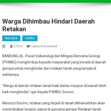
Warga Dihimbau Hindari Daerah
Retakan
Bencana
Indeks
Editor
On
Leave A Comment
Warga
BANDUNG, BL- Pusat Vulkanologi dan Mitigasi Bencana Geologi
Dihimbau
(PVMBG) menghimbau kepada masyarakat yang berada di daerah
Hindari
gempa untuk menghindar dari retakan tanah yang berada di
Daerah
sekitarnya.
Retakan
“Warga di daerah retakan tanah baik diatas maupun di bawah lebih
baik menghindar,” ujar Kepala PVMBG, Surono.
Menurut Surono, retakan yang terjadi di tanah dikhawatirkan akan
menimbulkan longsor, pasca di guncang gempa.“Retakan tanah