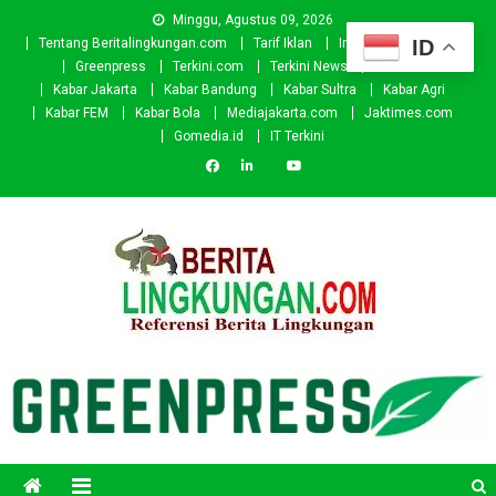
Skip
Minggu, Agustus 09, 2026
to
ID
Tentang Beritalingkungan.com
Tarif Iklan
Investor
Donasi
content
Greenpress
Terkini.com
Terkini News
Kabar.id
Kabar Jakarta
Kabar Bandung
Kabar Sultra
Kabar Agri
Kabar FEM
Kabar Bola
Mediajakarta.com
Jaktimes.com
Gomedia.id
IT Terkini
Beritalingkungan.com
Situs Berita Lingkungan Indonesia