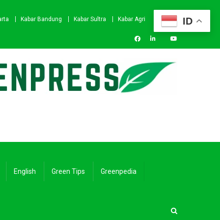
ID
arta
Kabar Bandung
Kabar Sultra
Kabar Agri
English
Green Tips
Greenpedia