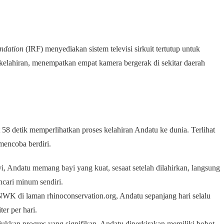
undation
(IRF) menyediakan sistem televisi sirkuit tertutup untuk
elahiran, menempatkan empat kamera bergerak di sekitar daerah
 58 detik memperlihatkan proses kelahiran Andatu ke dunia. Terlihat
mencoba berdiri.
i, Andatu memang bayi yang kuat, sesaat setelah dilahirkan, langsung
ncari minum sendiri.
K di laman rhinoconservation.org, Andatu sepanjang hari selalu
er per hari.
kkan progres yang signifikan. Andatu diperkirakan memiliki bobot