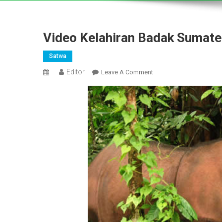
Video Kelahiran Badak Sumate
Satwa
Editor
On
Leave A Comment
Video
Kelahiran
Badak
Sumatera