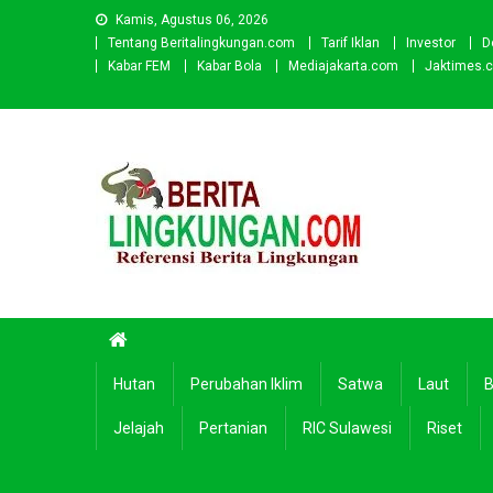
Skip
Kamis, Agustus 06, 2026
to
Tentang Beritalingkungan.com
Tarif Iklan
Investor
D
content
Kabar FEM
Kabar Bola
Mediajakarta.com
Jaktimes.
Beritalingkungan.com
Situs Berita Lingkungan Indonesia
Hutan
Perubahan Iklim
Satwa
Laut
B
Jelajah
Pertanian
RIC Sulawesi
Riset