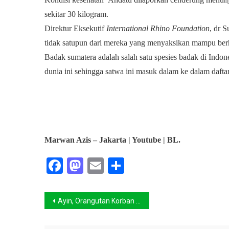
sekitar 30 kilogram.
Direktur Eksekutif
International Rhino Foundation
, dr 
tidak satupun dari mereka yang menyaksikan mampu berhe
Badak sumatera adalah salah satu spesies badak di Indone
dunia ini sehingga satwa ini masuk dalam ke dalam daf
Marwan Azis – Jakarta | Youtube | BL.
Facebook
Mastodon
Email
Share
Navigasi
Ayin, Orangutan Korban Perdagangan Satwa Ilegal
pos