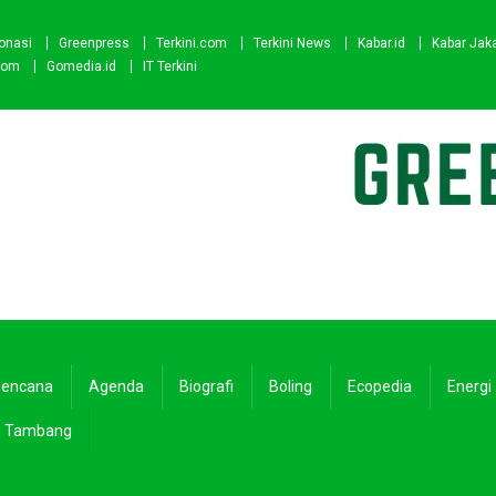
onasi
Greenpress
Terkini.com
Terkini News
Kabar.id
Kabar Jak
com
Gomedia.id
IT Terkini
encana
Agenda
Biografi
Boling
Ecopedia
Energi
Tambang