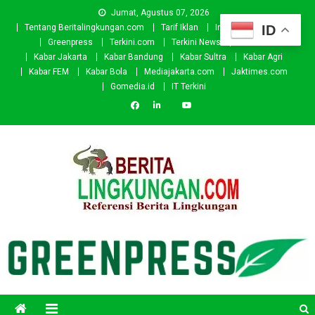
Skip
Jumat, Agustus 07, 2026
to
ID
Tentang Beritalingkungan.com
Tarif Iklan
Investor
Donasi
content
Greenpress
Terkini.com
Terkini News
Kabar.id
Kabar Jakarta
Kabar Bandung
Kabar Sultra
Kabar Agri
Kabar FEM
Kabar Bola
Mediajakarta.com
Jaktimes.com
Gomedia.id
IT Terkini
Beritalingkungan.com
Situs Berita Lingkungan Indonesia