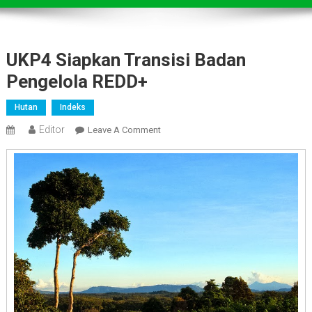
UKP4 Siapkan Transisi Badan
Pengelola REDD+
Hutan
Indeks
Editor
On
Leave A Comment
UKP4
Siapkan
Transisi
Badan
Pengelola
REDD+