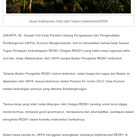
Hutan Kalimantan. Foto oleh Yayan Indriatmoko/CIFOR
JAKARTA, BL- Kepala Unit Kerja Presiden bidang Pengawasan dan Pengendalian
Pembangunan (UKP4), Kuntoro Mangkusubroto, hari ini memastikan bahwa kerja Satuan
Tugas Persiapan Kelembagaan REDD+ (Satgas REDD+) yang habis masa tugasnya akhir
Juni lalu, tetap dilaksanakan oleh UKP4 sampai Badan Pengelola REDD+ terbentuk.
“Selama Badan Pengelola REDD+ belum terbentuk, maka fungsi dan tugas dari Badan ini
dijalankan oleh UKP4, sesuai ketentuan dalam Perpres 62 nomor 2013,” kata Kuntoro
melalui keterangan persnya yang diterima Beritalingkungan.
“Semua kerja yang telah mulai dibangun oleh Satgas REDD+ penting untuk terus dijaga
momentumnya, termasuk good governance, transparansi dan akuntabilitas, partisipasi dalam
mengelola REDD+ dalam konteks multi-sektor,”tambahnya.
Dalam masa transisi ini, UKP4 menggelar serangkaian lokakarya implementasi REDD+ di