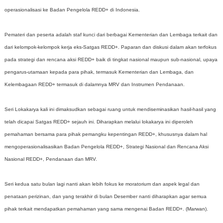
operasionalisasi ke Badan Pengelola REDD+ di Indonesia.
Pemateri dan peserta adalah staf kunci dari berbagai Kementerian dan Lembaga terkait dan
dari kelompok-kelompok kerja eks-Satgas REDD+. Paparan dan diskusi dalam akan terfokus
pada strategi dan rencana aksi REDD+ baik di tingkat nasional maupun sub-nasional, upaya
pengarus-utamaan kepada para pihak, termasuk Kementerian dan Lembaga, dan
Kelembagaan REDD+ termasuk di dalamnya MRV dan Instrumen Pendanaan.
Seri Lokakarya kali ini dimaksudkan sebagai ruang untuk mendiseminasikan hasil-hasil yang
telah dicapai Satgas REDD+ sejauh ini. Diharapkan melalui lokakarya ini diperoleh
pemahaman bersama para pihak pemangku kepentingan REDD+, khususnya dalam hal
mengoperasionalisasikan Badan Pengelola REDD+, Strategi Nasional dan Rencana Aksi
Nasional REDD+, Pendanaan dan MRV.
Seri kedua satu bulan lagi nanti akan lebih fokus ke moratorium dan aspek legal dan
penataan perizinan, dan yang terakhir di bulan Desember nanti diharapkan agar semua
pihak terkait mendapatkan pemahaman yang sama mengenai Badan REDD+. (Marwan).