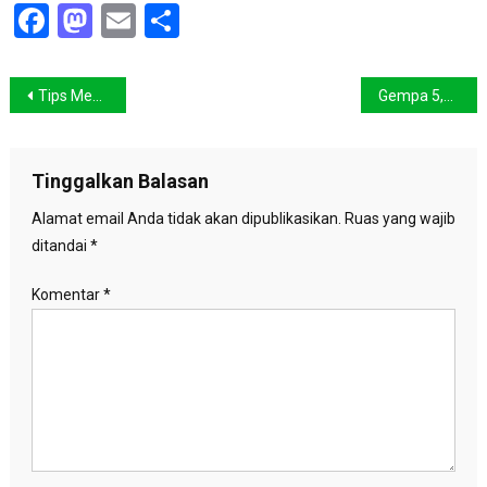
Facebook
Mastodon
Email
Share
Navigasi
Tips Menghemat Air Saat Mencuci Peralatan Makan
Gempa 5,6 SR Guncang Aceh
pos
Tinggalkan Balasan
Alamat email Anda tidak akan dipublikasikan.
Ruas yang wajib
ditandai
*
Komentar
*