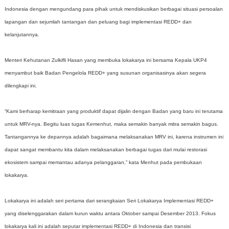
Indonesia dengan mengundang para pihak untuk mendiskusikan berbagai situasi persoalan
lapangan dan sejumlah tantangan dan peluang bagi implementasi REDD+ dan
kelanjutannya.
Menteri Kehutanan Zulkifli Hasan yang membuka lokakarya ini bersama Kepala UKP4
menyambut baik Badan Pengelola REDD+ yang susunan organisasinya akan segera
dilengkapi ini.
“Kami berharap kemitraan yang produktif dapat dijalin dengan Badan yang baru ini terutama
untuk MRV-nya. Begitu luas tugas Kemenhut, maka semakin banyak mitra semakin bagus.
Tantangannya ke depannya adalah bagaimana melaksanakan MRV ini, karena instrumen ini
dapat sangat membantu kita dalam melaksanakan berbagai tugas dari mulai restorasi
ekosistem sampai memantau adanya pelanggaran,” kata Menhut pada pembukaan
lokakarya.
Lokakarya ini adalah seri pertama dari serangkaian Seri Lokakarya Implementasi REDD+
yang diselenggarakan dalam kurun waktu antara Oktober sampai Desember 2013. Fokus
lokakarya kali ini adalah seputar implementasi REDD+ di Indonesia dan transisi