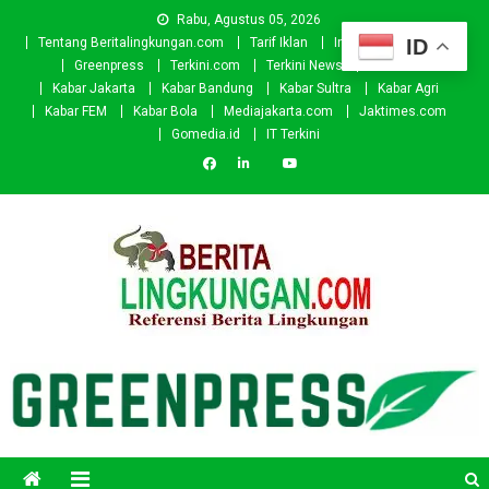
Skip
Rabu, Agustus 05, 2026
to
ID
Tentang Beritalingkungan.com
Tarif Iklan
Investor
Donasi
content
Greenpress
Terkini.com
Terkini News
Kabar.id
Kabar Jakarta
Kabar Bandung
Kabar Sultra
Kabar Agri
Kabar FEM
Kabar Bola
Mediajakarta.com
Jaktimes.com
Gomedia.id
IT Terkini
Beritalingkungan.com
Situs Berita Lingkungan Indonesia