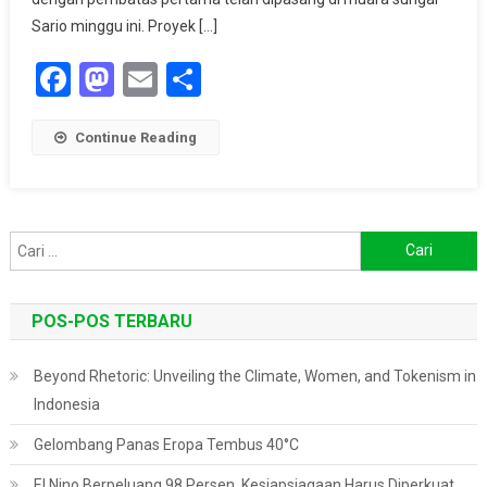
250
Sario minggu ini. Proyek […]
Ton
Facebook
Mastodon
Email
Share
Sampah
Per
Tahun
Continue Reading
Masuk
Ke
Taman
Nasional
Laut
Cari
Bunaken
untuk:
POS-POS TERBARU
Beyond Rhetoric: Unveiling the Climate, Women, and Tokenism in
Indonesia
Gelombang Panas Eropa Tembus 40°C
El Nino Berpeluang 98 Persen, Kesiapsiagaan Harus Diperkuat