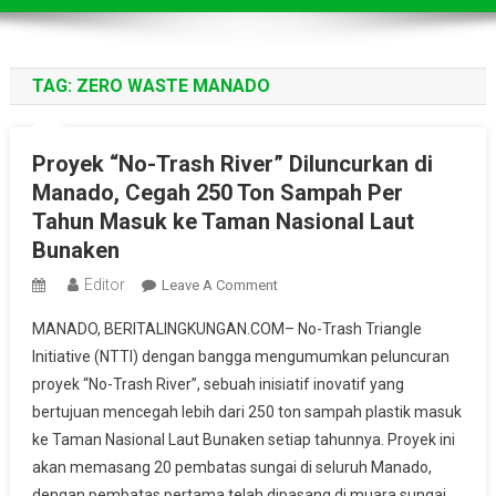
TAG:
ZERO WASTE MANADO
Proyek “No-Trash River” Diluncurkan di
Manado, Cegah 250 Ton Sampah Per
Tahun Masuk ke Taman Nasional Laut
Bunaken
Editor
On
Leave A Comment
Proyek
MANADO, BERITALINGKUNGAN.COM– No-Trash Triangle
“No-
Initiative (NTTI) dengan bangga mengumumkan peluncuran
Trash
proyek “No-Trash River”, sebuah inisiatif inovatif yang
River”
bertujuan mencegah lebih dari 250 ton sampah plastik masuk
Diluncurkan
Di
ke Taman Nasional Laut Bunaken setiap tahunnya. Proyek ini
Manado,
akan memasang 20 pembatas sungai di seluruh Manado,
Cegah
dengan pembatas pertama telah dipasang di muara sungai