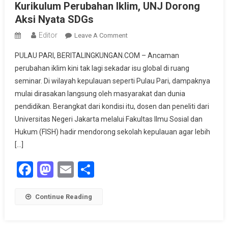
Kurikulum Perubahan Iklim, UNJ Dorong
Aksi Nyata SDGs
Editor
On
Leave A Comment
Sekolah
PULAU PARI, BERITALINGKUNGAN.COM – Ancaman
Di
perubahan iklim kini tak lagi sekadar isu global di ruang
Pulau
seminar. Di wilayah kepulauan seperti Pulau Pari, dampaknya
Pari
mulai dirasakan langsung oleh masyarakat dan dunia
Diajak
Susun
pendidikan. Berangkat dari kondisi itu, dosen dan peneliti dari
Kurikulum
Universitas Negeri Jakarta melalui Fakultas Ilmu Sosial dan
Perubahan
Hukum (FISH) hadir mendorong sekolah kepulauan agar lebih
Iklim,
[…]
UNJ
Facebook
Mastodon
Email
Share
Dorong
Aksi
Nyata
Continue Reading
SDGs