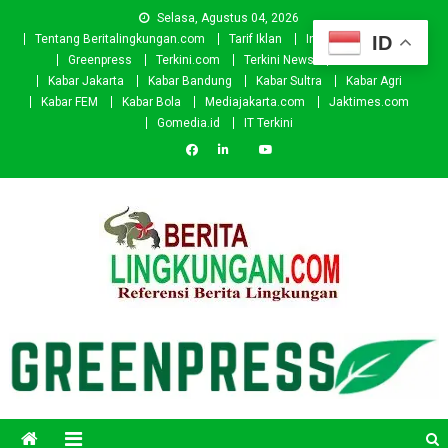
Skip
Selasa, Agustus 04, 2026
to
ID
Tentang Beritalingkungan.com
Tarif Iklan
Investor
Donasi
content
Greenpress
Terkini.com
Terkini News
Kabar.id
Kabar Jakarta
Kabar Bandung
Kabar Sultra
Kabar Agri
Kabar FEM
Kabar Bola
Mediajakarta.com
Jaktimes.com
Gomedia.id
IT Terkini
Beritalingkungan.com
Situs Berita Lingkungan Indonesia