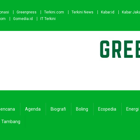
onasi
Greenpress
Terkini.com
Terkini News
Kabar.id
Kabar Jak
com
Gomedia.id
IT Terkini
encana
Agenda
Biografi
Boling
Ecopedia
Energi
Tambang