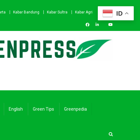
ID
arta
Kabar Bandung
Kabar Sultra
Kabar Agri
English
Green Tips
Greenpedia