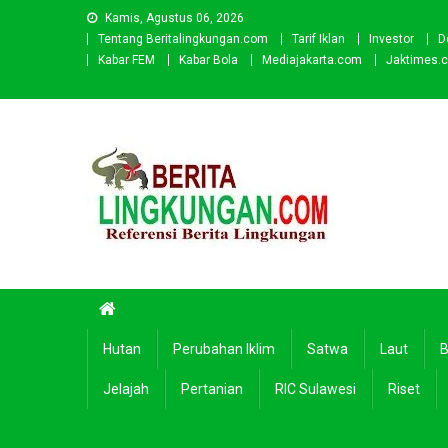
Skip
Kamis, Agustus 06, 2026
to
Tentang Beritalingkungan.com
Tarif Iklan
Investor
D
content
Kabar FEM
Kabar Bola
Mediajakarta.com
Jaktimes.
Beritalingkungan.com
Situs Berita Lingkungan Indonesia
Hutan
Perubahan Iklim
Satwa
Laut
B
Jelajah
Pertanian
RIC Sulawesi
Riset