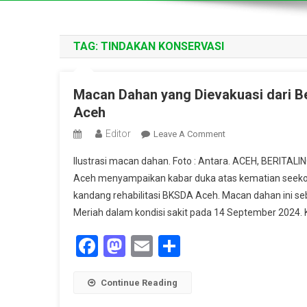
TAG:
TINDAKAN KONSERVASI
Macan Dahan yang Dievakuasi dari B
Aceh
Editor
On
Leave A Comment
Macan
Ilustrasi macan dahan. Foto : Antara. ACEH, BERIT
Dahan
Aceh menyampaikan kabar duka atas kematian seekor 
Yang
kandang rehabilitasi BKSDA Aceh. Macan dahan ini s
Dievakuasi
Meriah dalam kondisi sakit pada 14 September 2024. K
Dari
Bener
Facebook
Mastodon
Email
Share
Meriah
Ditemukan
Mati
Continue Reading
Di
Kandang