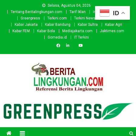
Skip
Selasa, Agustus 04, 2026
to
ID
Tentang Beritalingkungan.com
Tarif Iklan
Investor
Donasi
content
Greenpress
Terkini.com
Terkini News
Kabar.id
Kabar Jakarta
Kabar Bandung
Kabar Sultra
Kabar Agri
Kabar FEM
Kabar Bola
Mediajakarta.com
Jaktimes.com
Gomedia.id
IT Terkini
Beritalingkungan.com
Situs Berita Lingkungan Indonesia