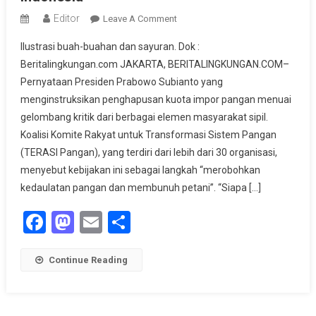
Editor
On
Leave A Comment
Penghapusan
Ilustrasi buah-buahan dan sayuran. Dok :
Kuota
Beritalingkungan.com JAKARTA, BERITALINGKUNGAN.COM–
Impor
Pernyataan Presiden Prabowo Subianto yang
Jadi
menginstruksikan penghapusan kuota impor pangan menuai
Ancaman
Serius
gelombang kritik dari berbagai elemen masyarakat sipil.
Bagi
Koalisi Komite Rakyat untuk Transformasi Sistem Pangan
Petani
(TERASI Pangan), yang terdiri dari lebih dari 30 organisasi,
Dan
menyebut kebijakan ini sebagai langkah “merobohkan
Kedaulatan
kedaulatan pangan dan membunuh petani”. “Siapa […]
Pangan
Indonesia
Facebook
Mastodon
Email
Share
Continue Reading