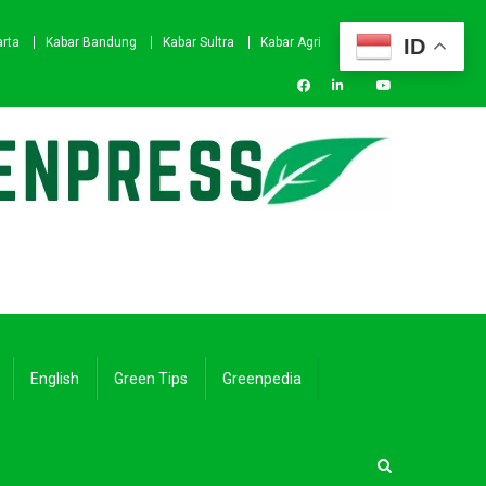
ID
arta
Kabar Bandung
Kabar Sultra
Kabar Agri
English
Green Tips
Greenpedia