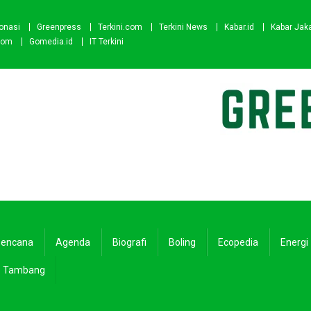
onasi
Greenpress
Terkini.com
Terkini News
Kabar.id
Kabar Jak
com
Gomedia.id
IT Terkini
encana
Agenda
Biografi
Boling
Ecopedia
Energi
Tambang