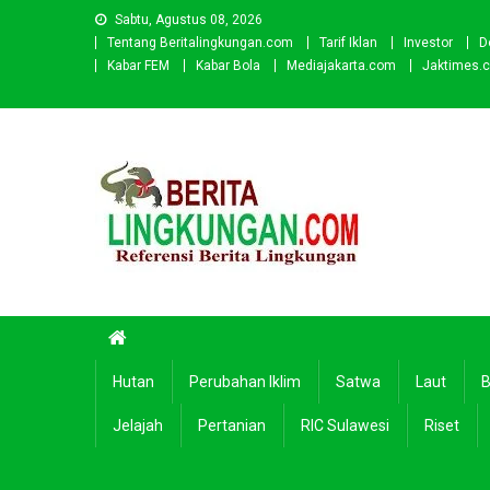
Skip
Sabtu, Agustus 08, 2026
to
Tentang Beritalingkungan.com
Tarif Iklan
Investor
D
content
Kabar FEM
Kabar Bola
Mediajakarta.com
Jaktimes.
Beritalingkungan.com
Situs Berita Lingkungan Indonesia
Hutan
Perubahan Iklim
Satwa
Laut
B
Jelajah
Pertanian
RIC Sulawesi
Riset