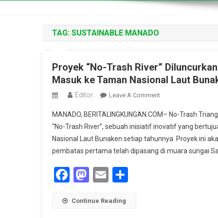
TAG:
SUSTAINABLE MANADO
Proyek “No-Trash River” Diluncurka
Masuk ke Taman Nasional Laut Buna
Editor
On
Leave A Comment
Proyek
MANADO, BERITALINGKUNGAN.COM– No-Trash Triangle
“No-
“No-Trash River”, sebuah inisiatif inovatif yang ber
Trash
Nasional Laut Bunaken setiap tahunnya. Proyek ini 
River”
pembatas pertama telah dipasang di muara sungai Sari
Diluncurkan
Di
Facebook
Mastodon
Email
Share
Manado,
Cegah
250
Continue Reading
Ton
Sampah