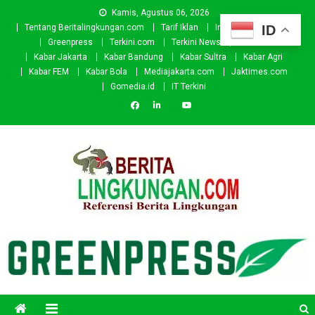
Skip
Kamis, Agustus 06, 2026
to
ID
Tentang Beritalingkungan.com
Tarif Iklan
Investor
Donasi
content
Greenpress
Terkini.com
Terkini News
Kabar.id
Kabar Jakarta
Kabar Bandung
Kabar Sultra
Kabar Agri
Kabar FEM
Kabar Bola
Mediajakarta.com
Jaktimes.com
Gomedia.id
IT Terkini
Beritalingkungan.com
Situs Berita Lingkungan Indonesia