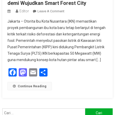
demi Wujudkan Smart Forest City
Editor
On
Leave A Comment
IKN
Jakarta – Otorita Ibu Kota Nusantara (IKN) memastikan
Klaim
proyek pembangunan ibu kota baru tetap berlanjut di tengah
Gunakan
kritik terkait risiko deforestasi dan ketergantungan energi
Listrik
fosil. Pemerintah menyebut pasokan listrik di Kawasan Inti
PLTS
50
Pusat Pemerintahan (KIPP) kini didukung Pembangkit Listrik
MW
Tenaga Surya (PLTS) IKN berkapasitas 50 Megawatt (MW)
Demi
guna mendukung konsep kota hutan pintar atau smart […]
Wujudkan
Facebook
Mastodon
Email
Share
Smart
Forest
City
Continue Reading
Cari