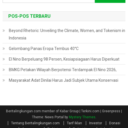
untuk:
POS-POS TERBARU
Beyond Rhetoric: Unveiling the Climate, Women, and Tokenism in
Indonesia
Gelombang Panas Eropa Tembus 40°C
El Nino Berpeluang 98 Persen, Kesiapsiagaan Harus Diperkuat
BMKG Petakan Wilayah Berpotensi Terdampak El Nino 2026,
Masyarakat Adat Dinilai Harus Jadi Subjek Utama Konservasi
Beritalingkungan.com member of Kabar Group | Terkini.com | Greenpress
|
Theme: News Portal by
Mystery Themes
.
Tentang Beritalingkungan.com
Tarif Iklan
Investor
Donasi