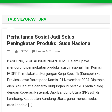
TAG:
SILVOPASTURA
Perhutanan Sosial Jadi Solusi
Peningkatan Produksi Susu Nasional
Editor
On
Leave A Comment
Perhutanan
BANDUNG, BERITALINGKUNGAN.COM– Dalam upaya
Sosial
mendorong peningkatan produksi susu nasional, Tim Komisi
Jadi
IV DPR RI melakukan Kunjungan Kerja Spesifik (Kunspek) ke
Solusi
Provinsi Jawa Barat pada Kamis, 21 November 2024. Dipimpin
Peningkatan
Produksi
oleh Siti Hediati Soeharto, kunjungan ini berfokus pada dialog
Susu
dengan Koperasi Peternak Sapi Bandung Utara (KPSBU) di
Nasional
Lembang, Kabupaten Bandung Utara, guna mencari solusi
atas kendala […]