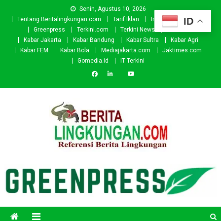
Skip
Senin, Agustus 10, 2026
to
ID
Tentang Beritalingkungan.com
Tarif Iklan
Investor
Donasi
content
Greenpress
Terkini.com
Terkini News
Kabar.id
Kabar Jakarta
Kabar Bandung
Kabar Sultra
Kabar Agri
Kabar FEM
Kabar Bola
Mediajakarta.com
Jaktimes.com
Gomedia.id
IT Terkini
Beritalingkungan.com
Situs Berita Lingkungan Indonesia