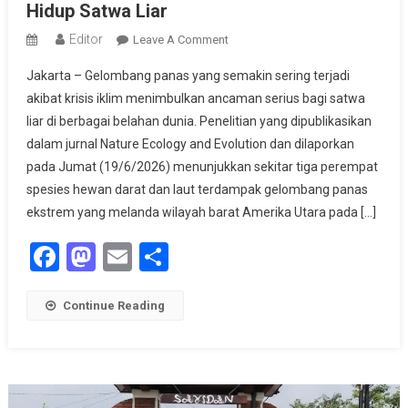
Hidup Satwa Liar
Editor
On
Leave A Comment
Gelombang
Jakarta – Gelombang panas yang semakin sering terjadi
Panas
akibat krisis iklim menimbulkan ancaman serius bagi satwa
Ancam
liar di berbagai belahan dunia. Penelitian yang dipublikasikan
Kelangsungan
dalam jurnal Nature Ecology and Evolution dan dilaporkan
Hidup
Satwa
pada Jumat (19/6/2026) menunjukkan sekitar tiga perempat
Liar
spesies hewan darat dan laut terdampak gelombang panas
ekstrem yang melanda wilayah barat Amerika Utara pada […]
Facebook
Mastodon
Email
Share
Continue Reading