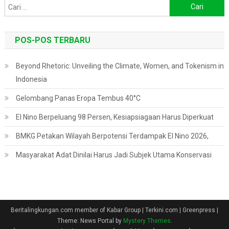
Cari
untuk:
POS-POS TERBARU
Beyond Rhetoric: Unveiling the Climate, Women, and Tokenism in
Indonesia
Gelombang Panas Eropa Tembus 40°C
El Nino Berpeluang 98 Persen, Kesiapsiagaan Harus Diperkuat
BMKG Petakan Wilayah Berpotensi Terdampak El Nino 2026,
Masyarakat Adat Dinilai Harus Jadi Subjek Utama Konservasi
Beritalingkungan.com member of Kabar Group | Terkini.com | Greenpress
|
Theme: News Portal by
Mystery Themes
.