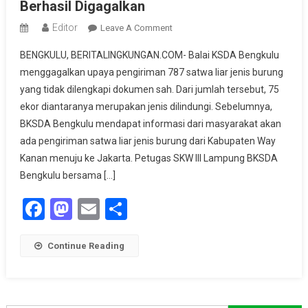
Berhasil Digagalkan
Editor
On
Leave A Comment
Pengiriman
BENGKULU, BERITALINGKUNGAN.COM- Balai KSDA Bengkulu
Ilegal
menggagalkan upaya pengiriman 787 satwa liar jenis burung
787
yang tidak dilengkapi dokumen sah. Dari jumlah tersebut, 75
Ekor
ekor diantaranya merupakan jenis dilindungi. Sebelumnya,
Satwa
Liar
BKSDA Bengkulu mendapat informasi dari masyarakat akan
Burung
ada pengiriman satwa liar jenis burung dari Kabupaten Way
Dari
Kanan menuju ke Jakarta. Petugas SKW III Lampung BKSDA
Way
Bengkulu bersama […]
Kanan
Facebook
Mastodon
Email
Share
Ke
Jakarta
Berhasil
Continue Reading
Digagalkan