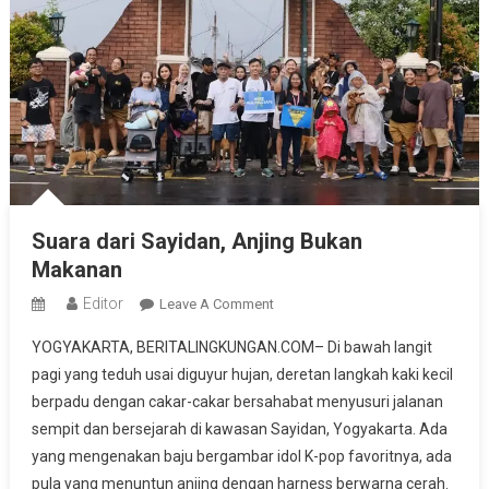
Suara dari Sayidan, Anjing Bukan
Makanan
Editor
On
Leave A Comment
Suara
YOGYAKARTA, BERITALINGKUNGAN.COM– Di bawah langit
Dari
pagi yang teduh usai diguyur hujan, deretan langkah kaki kecil
Sayidan,
berpadu dengan cakar-cakar bersahabat menyusuri jalanan
Anjing
sempit dan bersejarah di kawasan Sayidan, Yogyakarta. Ada
Bukan
Makanan
yang mengenakan baju bergambar idol K-pop favoritnya, ada
pula yang menuntun anjing dengan harness berwarna cerah.