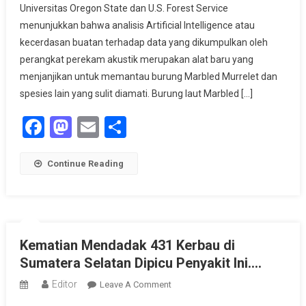
Universitas Oregon State dan U.S. Forest Service
Pantau
menunjukkan bahwa analisis Artificial Intelligence atau
Marbled
Murrelet
kecerdasan buatan terhadap data yang dikumpulkan oleh
Yang
perangkat perekam akustik merupakan alat baru yang
Terancam
menjanjikan untuk memantau burung Marbled Murrelet dan
spesies lain yang sulit diamati. Burung laut Marbled […]
Facebook
Mastodon
Email
Share
Continue Reading
Kematian Mendadak 431 Kerbau di
Sumatera Selatan Dipicu Penyakit Ini….
Editor
On
Leave A Comment
Kematian