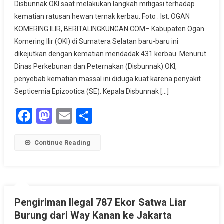
Disbunnak OKI saat melakukan langkah mitigasi terhadap
Mendadak
kematian ratusan hewan ternak kerbau. Foto : Ist. OGAN
431
KOMERING ILIR, BERITALINGKUNGAN.COM– Kabupaten Ogan
Kerbau
Komering Ilir (OKI) di Sumatera Selatan baru-baru ini
Di
Sumatera
dikejutkan dengan kematian mendadak 431 kerbau. Menurut
Selatan
Dinas Perkebunan dan Peternakan (Disbunnak) OKI,
Dipicu
penyebab kematian massal ini diduga kuat karena penyakit
Penyakit
Septicemia Epizootica (SE). Kepala Disbunnak […]
Ini….
Facebook
Mastodon
Email
Share
Continue Reading
Pengiriman Ilegal 787 Ekor Satwa Liar
Burung dari Way Kanan ke Jakarta