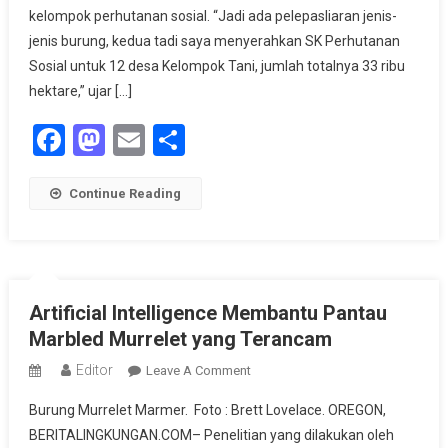
Beri
kelompok perhutanan sosial. “Jadi ada pelepasliaran jenis-
12
jenis burung, kedua tadi saya menyerahkan SK Perhutanan
SK
Sosial untuk 12 desa Kelompok Tani, jumlah totalnya 33 ribu
Perhutanan
hektare,” ujar […]
Sosial
Facebook
Mastodon
Email
Share
Di
Sorong
Continue Reading
Artificial Intelligence Membantu Pantau
Marbled Murrelet yang Terancam
Editor
On
Leave A Comment
Artificial
Burung Murrelet Marmer. Foto : Brett Lovelace. OREGON,
Intelligence
BERITALINGKUNGAN.COM– Penelitian yang dilakukan oleh
Membantu