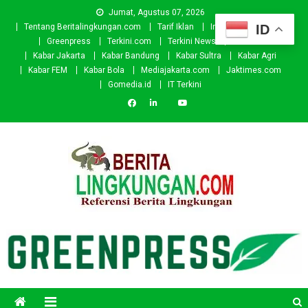
Skip
Jumat, Agustus 07, 2026
to
ID
Tentang Beritalingkungan.com
Tarif Iklan
Investor
Donasi
content
Greenpress
Terkini.com
Terkini News
Kabar.id
Kabar Jakarta
Kabar Bandung
Kabar Sultra
Kabar Agri
Kabar FEM
Kabar Bola
Mediajakarta.com
Jaktimes.com
Gomedia.id
IT Terkini
Beritalingkungan.com
Situs Berita Lingkungan Indonesia