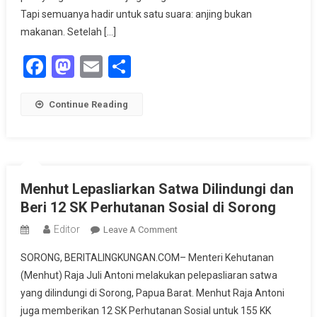
Tapi semuanya hadir untuk satu suara: anjing bukan
makanan. Setelah […]
Facebook
Mastodon
Email
Share
Continue Reading
Menhut Lepasliarkan Satwa Dilindungi dan
Beri 12 SK Perhutanan Sosial di Sorong
Editor
On
Leave A Comment
Menhut
SORONG, BERITALINGKUNGAN.COM– Menteri Kehutanan
Lepasliarkan
(Menhut) Raja Juli Antoni melakukan pelepasliaran satwa
Satwa
yang dilindungi di Sorong, Papua Barat. Menhut Raja Antoni
Dilindungi
juga memberikan 12 SK Perhutanan Sosial untuk 155 KK
Dan