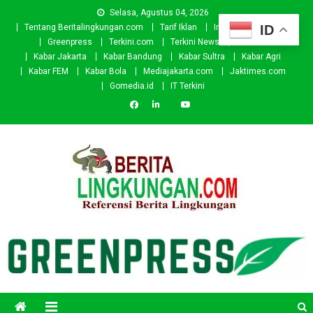
Skip
Selasa, Agustus 04, 2026
to
ID
Tentang Beritalingkungan.com
Tarif Iklan
Investor
Donasi
content
Greenpress
Terkini.com
Terkini News
Kabar.id
Kabar Jakarta
Kabar Bandung
Kabar Sultra
Kabar Agri
Kabar FEM
Kabar Bola
Mediajakarta.com
Jaktimes.com
Gomedia.id
IT Terkini
Beritalingkungan.com
Situs Berita Lingkungan Indonesia