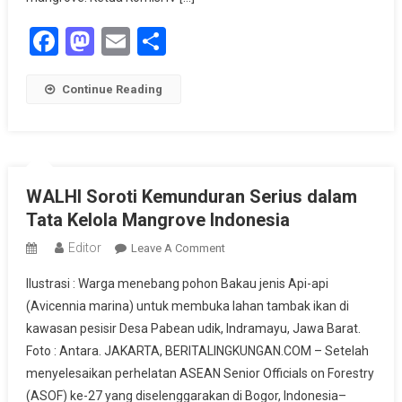
Facebook
Mastodon
Email
Share
Continue Reading
WALHI Soroti Kemunduran Serius dalam
Tata Kelola Mangrove Indonesia
Editor
On
Leave A Comment
WALHI
Ilustrasi : Warga menebang pohon Bakau jenis Api-api
Soroti
(Avicennia marina) untuk membuka lahan tambak ikan di
Kemunduran
kawasan pesisir Desa Pabean udik, Indramayu, Jawa Barat.
Serius
Foto : Antara. JAKARTA, BERITALINGKUNGAN.COM – Setelah
Dalam
Tata
menyelesaikan perhelatan ASEAN Senior Officials on Forestry
Kelola
(ASOF) ke-27 yang diselenggarakan di Bogor, Indonesia–