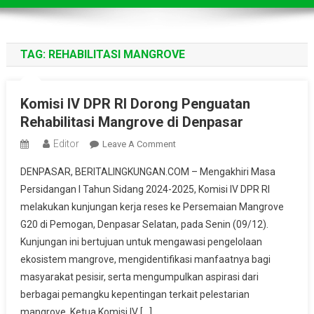
TAG:
REHABILITASI MANGROVE
Komisi IV DPR RI Dorong Penguatan
Rehabilitasi Mangrove di Denpasar
Editor
On
Leave A Comment
Komisi
DENPASAR, BERITALINGKUNGAN.COM – Mengakhiri Masa
IV
Persidangan I Tahun Sidang 2024-2025, Komisi IV DPR RI
DPR
melakukan kunjungan kerja reses ke Persemaian Mangrove
RI
G20 di Pemogan, Denpasar Selatan, pada Senin (09/12).
Dorong
Penguatan
Kunjungan ini bertujuan untuk mengawasi pengelolaan
Rehabilitasi
ekosistem mangrove, mengidentifikasi manfaatnya bagi
Mangrove
masyarakat pesisir, serta mengumpulkan aspirasi dari
Di
berbagai pemangku kepentingan terkait pelestarian
Denpasar
mangrove. Ketua Komisi IV […]