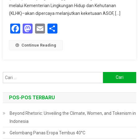
Mangrove
melalui Kementerian Lingkungan Hidup dan Kehutanan
Indonesia
(KLHK)–akan dipercaya melanjutkan keketuaan ASOF, […]
Facebook
Mastodon
Email
Share
Continue Reading
Cari
untuk:
POS-POS TERBARU
Beyond Rhetoric: Unveiling the Climate, Women, and Tokenism in
Indonesia
Gelombang Panas Eropa Tembus 40°C