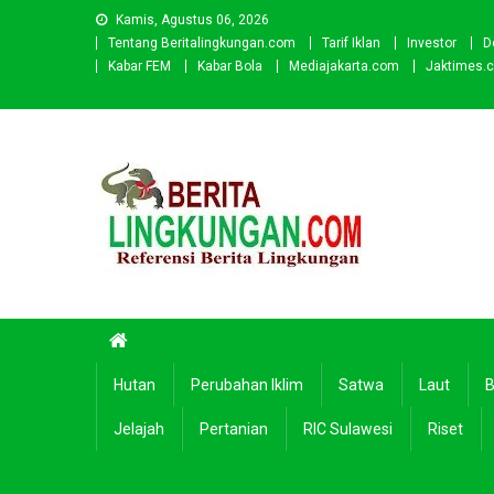
Skip
Kamis, Agustus 06, 2026
to
Tentang Beritalingkungan.com
Tarif Iklan
Investor
D
content
Kabar FEM
Kabar Bola
Mediajakarta.com
Jaktimes.
Beritalingkungan.com
Situs Berita Lingkungan Indonesia
Hutan
Perubahan Iklim
Satwa
Laut
B
Jelajah
Pertanian
RIC Sulawesi
Riset