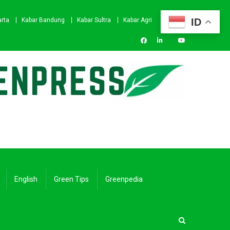
ID
arta
Kabar Bandung
Kabar Sultra
Kabar Agri
English
Green Tips
Greenpedia