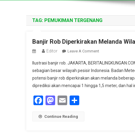
TAG:
PEMUKIMAN TERGENANG
Banjir Rob Diperkirakan Melanda Wil
Editor
On
Leave A Comment
Banjir
Ilustrasi banjir rob. JAKARTA, BERITALINGKUNGAN.C
Rob
sebagian besar wilayah pesisir Indonesia. Badan Mete
Diperkirakan
potensi banjir rob diperkirakan akan melanda bebera
Melanda
diprediksi akan mencapai 1 hingga 1,5 meter, dan hal i
Wilayah
Pesisir
Facebook
Mastodon
Email
Share
Indonesia,
Waspadai
Dampaknya
Continue Reading