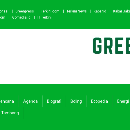
onasi
Greenpress
Terkini.com
Terkini News
Kabar.id
Kabar Jak
com
Gomedia.id
IT Terkini
encana
Agenda
Biografi
Boling
Ecopedia
Energi
Tambang