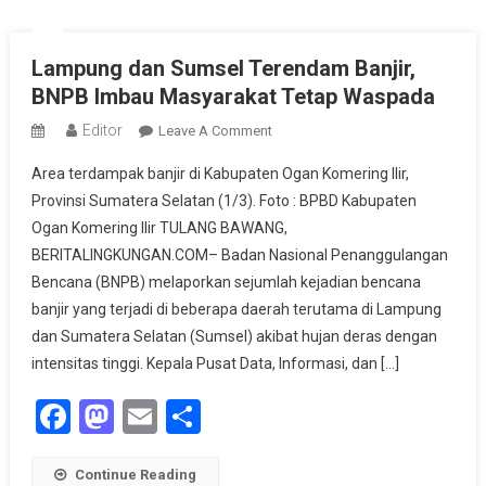
Lampung dan Sumsel Terendam Banjir,
BNPB Imbau Masyarakat Tetap Waspada
Editor
On
Leave A Comment
Lampung
Area terdampak banjir di Kabupaten Ogan Komering Ilir,
Dan
Provinsi Sumatera Selatan (1/3). Foto : BPBD Kabupaten
Sumsel
Ogan Komering Ilir TULANG BAWANG,
Terendam
BERITALINGKUNGAN.COM– Badan Nasional Penanggulangan
Banjir,
BNPB
Bencana (BNPB) melaporkan sejumlah kejadian bencana
Imbau
banjir yang terjadi di beberapa daerah terutama di Lampung
Masyarakat
dan Sumatera Selatan (Sumsel) akibat hujan deras dengan
Tetap
intensitas tinggi. Kepala Pusat Data, Informasi, dan […]
Waspada
Facebook
Mastodon
Email
Share
Continue Reading