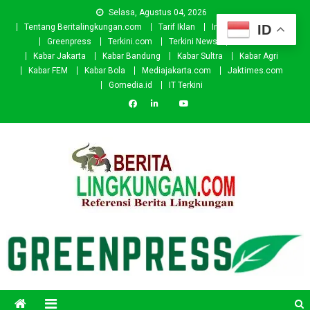
Skip
Selasa, Agustus 04, 2026
to
ID
Tentang Beritalingkungan.com
Tarif Iklan
Investor
Donasi
content
Greenpress
Terkini.com
Terkini News
Kabar.id
Kabar Jakarta
Kabar Bandung
Kabar Sultra
Kabar Agri
Kabar FEM
Kabar Bola
Mediajakarta.com
Jaktimes.com
Gomedia.id
IT Terkini
Beritalingkungan.com
Situs Berita Lingkungan Indonesia