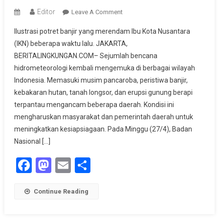
Editor
On
Leave A Comment
Perkembangan
Ilustrasi potret banjir yang merendam Ibu Kota Nusantara
Bencana
(IKN) beberapa waktu lalu. JAKARTA,
Terkini
BERITALINGKUNGAN.COM– Sejumlah bencana
Di
hidrometeorologi kembali mengemuka di berbagai wilayah
Indonesia,
BNPB
Indonesia. Memasuki musim pancaroba, peristiwa banjir,
Imbau
kebakaran hutan, tanah longsor, dan erupsi gunung berapi
Warga
terpantau mengancam beberapa daerah. Kondisi ini
Waspada
mengharuskan masyarakat dan pemerintah daerah untuk
Musim
meningkatkan kesiapsiagaan. Pada Minggu (27/4), Badan
Pancaroba
Nasional […]
Facebook
Mastodon
Email
Share
Continue Reading