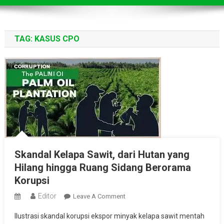
TAG:
KASUS CPO
Skandal Kelapa Sawit, dari Hutan yang
Hilang hingga Ruang Sidang Berorama
Korupsi
Editor
On
Leave A Comment
Skandal
Ilustrasi skandal korupsi ekspor minyak kelapa sawit mentah
Kelapa