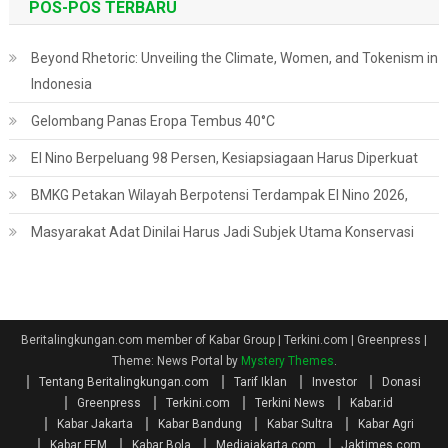
POS-POS TERBARU
Beyond Rhetoric: Unveiling the Climate, Women, and Tokenism in
Indonesia
Gelombang Panas Eropa Tembus 40°C
El Nino Berpeluang 98 Persen, Kesiapsiagaan Harus Diperkuat
BMKG Petakan Wilayah Berpotensi Terdampak El Nino 2026,
Masyarakat Adat Dinilai Harus Jadi Subjek Utama Konservasi
Beritalingkungan.com member of Kabar Group | Terkini.com | Greenpress
|
Theme: News Portal by
Mystery Themes
.
Tentang Beritalingkungan.com
Tarif Iklan
Investor
Donasi
Greenpress
Terkini.com
Terkini News
Kabar.id
Kabar Jakarta
Kabar Bandung
Kabar Sultra
Kabar Agri
Kabar FEM
Kabar Bola
Mediajakarta.com
Jaktimes.com