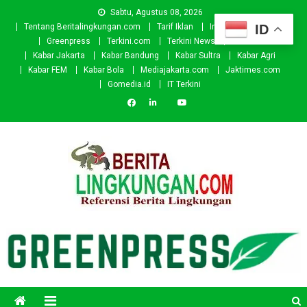
Skip
Sabtu, Agustus 08, 2026
to
ID
Tentang Beritalingkungan.com
Tarif Iklan
Investor
Donasi
content
Greenpress
Terkini.com
Terkini News
Kabar.id
Kabar Jakarta
Kabar Bandung
Kabar Sultra
Kabar Agri
Kabar FEM
Kabar Bola
Mediajakarta.com
Jaktimes.com
Gomedia.id
IT Terkini
Beritalingkungan.com
Situs Berita Lingkungan Indonesia