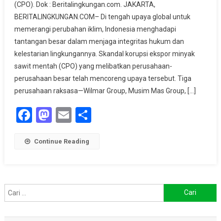
(CPO). Dok : Beritalingkungan.com. JAKARTA,
Sawit,
BERITALINGKUNGAN.COM– Di tengah upaya global untuk
Dari
memerangi perubahan iklim, Indonesia menghadapi
Hutan
Yang
tantangan besar dalam menjaga integritas hukum dan
Hilang
kelestarian lingkungannya. Skandal korupsi ekspor minyak
Hingga
sawit mentah (CPO) yang melibatkan perusahaan-
Ruang
perusahaan besar telah mencoreng upaya tersebut.​ Tiga
Sidang
perusahaan raksasa—Wilmar Group, Musim Mas Group, […]
Berorama
Korupsi
Facebook
Mastodon
Email
Share
Continue Reading
Cari
untuk: