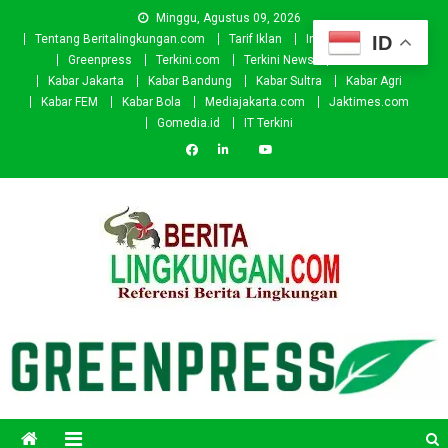
Skip
Minggu, Agustus 09, 2026
to
ID
Tentang Beritalingkungan.com
Tarif Iklan
Investor
Donasi
content
Greenpress
Terkini.com
Terkini News
Kabar.id
Kabar Jakarta
Kabar Bandung
Kabar Sultra
Kabar Agri
Kabar FEM
Kabar Bola
Mediajakarta.com
Jaktimes.com
Gomedia.id
IT Terkini
Beritalingkungan.com
Situs Berita Lingkungan Indonesia