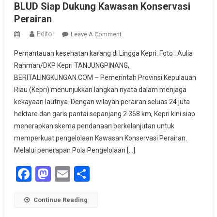
BLUD Siap Dukung Kawasan Konservasi
Perairan
Editor
On
Leave A Comment
Kepri
Pemantauan kesehatan karang di Lingga Kepri. Foto : Aulia
Menuju
Rahman/DKP Kepri TANJUNGPINANG,
Laut
BERITALINGKUNGAN.COM – Pemerintah Provinsi Kepulauan
Yang
Riau (Kepri) menunjukkan langkah nyata dalam menjaga
Lestari,
Skema
kekayaan lautnya. Dengan wilayah perairan seluas 24 juta
BLUD
hektare dan garis pantai sepanjang 2.368 km, Kepri kini siap
Siap
menerapkan skema pendanaan berkelanjutan untuk
Dukung
memperkuat pengelolaan Kawasan Konservasi Perairan.
Kawasan
Melalui penerapan Pola Pengelolaan […]
Konservasi
Perairan
Facebook
Mastodon
Email
Share
Continue Reading