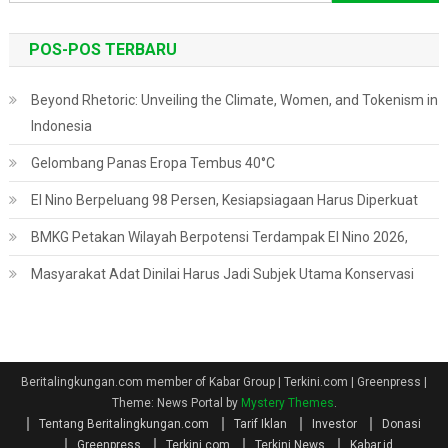
untuk:
POS-POS TERBARU
Beyond Rhetoric: Unveiling the Climate, Women, and Tokenism in
Indonesia
Gelombang Panas Eropa Tembus 40°C
El Nino Berpeluang 98 Persen, Kesiapsiagaan Harus Diperkuat
BMKG Petakan Wilayah Berpotensi Terdampak El Nino 2026,
Masyarakat Adat Dinilai Harus Jadi Subjek Utama Konservasi
Beritalingkungan.com member of Kabar Group | Terkini.com | Greenpress
|
Theme: News Portal by
Mystery Themes
.
Tentang Beritalingkungan.com
Tarif Iklan
Investor
Donasi
Greenpress
Terkini.com
Terkini News
Kabar.id