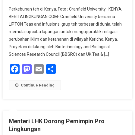
Cranfield
Perkebunan teh di Kenya. Foto : Cranfield University . KENYA,
Dan
BERITALINGKUNGAN.COM- Cranfield University bersama
LIPTON
LIPTON Teas and Infusions, grup teh terbesar di dunia, telah
Mulai
memulai uji coba lapangan untuk menguji praktik mitigasi
Uji
Coba
perubahan iklim dan ketahanan di wilayah Kericho, Kenya.
Lapangan
Proyek ini didukung oleh Biotechnology and Biological
Mitigasi
Sciences Research Council (BBSRC) dan UK Tea & […]
Perubahan
Facebook
Mastodon
Email
Share
Iklim
Di
Perkebunan
Continue Reading
Teh
Menteri LHK Dorong Pemimpin Pro
Lingkungan