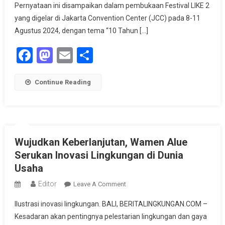
LIKE
Pernyataan ini disampaikan dalam pembukaan Festival LIKE 2
2
yang digelar di Jakarta Convention Center (JCC) pada 8-11
Tampilkan
Agustus 2024, dengan tema “10 Tahun […]
Inovasi
Facebook
Mastodon
Email
Share
Lingkungan
Terbaru
Continue Reading
Wujudkan Keberlanjutan, Wamen Alue
Serukan Inovasi Lingkungan di Dunia
Usaha
Editor
On
Leave A Comment
Wujudkan
Ilustrasi inovasi lingkungan. BALI, BERITALINGKUNGAN.COM –
Keberlanjutan,
Kesadaran akan pentingnya pelestarian lingkungan dan gaya
Wamen