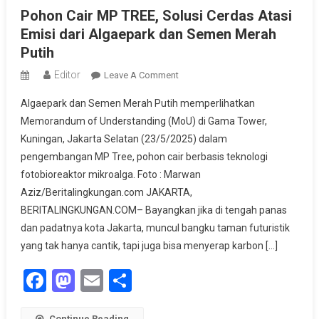
Pohon Cair MP TREE, Solusi Cerdas Atasi
Emisi dari Algaepark dan Semen Merah
Putih
Editor
On
Leave A Comment
Pohon
Algaepark dan Semen Merah Putih memperlihatkan
Cair
Memorandum of Understanding (MoU) di Gama Tower,
MP
Kuningan, Jakarta Selatan (23/5/2025) dalam
TREE,
pengembangan MP Tree, pohon cair berbasis teknologi
Solusi
Cerdas
fotobioreaktor mikroalga. Foto : Marwan
Atasi
Aziz/Beritalingkungan.com JAKARTA,
Emisi
BERITALINGKUNGAN.COM– Bayangkan jika di tengah panas
Dari
dan padatnya kota Jakarta, muncul bangku taman futuristik
Algaepark
yang tak hanya cantik, tapi juga bisa menyerap karbon […]
Dan
Semen
Facebook
Mastodon
Email
Share
Merah
Putih
Continue Reading