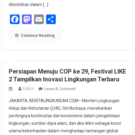
Perubahan
diterbitkan dalam […]
Iklim
Facebook
Mastodon
Email
Share
Dan
Keberlanjutan
Industri
Continue Reading
Perikanan
Persiapan Menuju COP ke 29, Festival LIKE
2 Tampilkan Inovasi Lingkungan Terbaru
Editor
On
Leave A Comment
Persiapan
JAKARTA, BERITALINGKUNGAN.COM– Menteri Lingkungan
Menuju
Hidup dan Kehutanan (LHK), Siti Nurbaya, menekankan
COP
pentingnya kontinuitas dan konsistensi dalam pengelolaan
Ke
lingkungan, sumber daya alam, dan aksi iklim sebagai kunci
29,
Festival
utama keberhasilan dalam menghadapi tantangan global.