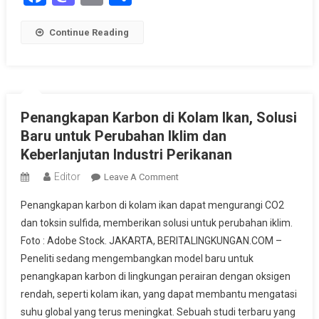
Continue Reading
Penangkapan Karbon di Kolam Ikan, Solusi
Baru untuk Perubahan Iklim dan
Keberlanjutan Industri Perikanan
Editor
On
Leave A Comment
Penangkapan
Penangkapan karbon di kolam ikan dapat mengurangi CO2
Karbon
dan toksin sulfida, memberikan solusi untuk perubahan iklim.
Di
Foto : Adobe Stock. JAKARTA, BERITALINGKUNGAN.COM –
Kolam
Peneliti sedang mengembangkan model baru untuk
Ikan,
Solusi
penangkapan karbon di lingkungan perairan dengan oksigen
Baru
rendah, seperti kolam ikan, yang dapat membantu mengatasi
Untuk
suhu global yang terus meningkat. Sebuah studi terbaru yang