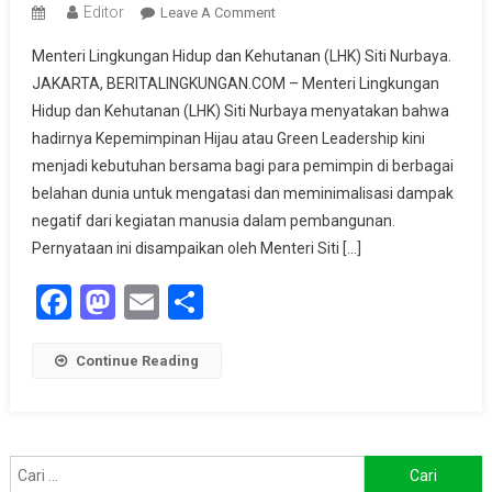
Editor
On
Leave A Comment
Menteri
Menteri Lingkungan Hidup dan Kehutanan (LHK) Siti Nurbaya.
LHK
JAKARTA, BERITALINGKUNGAN.COM – Menteri Lingkungan
Dorong
Hidup dan Kehutanan (LHK) Siti Nurbaya menyatakan bahwa
Pemimpin
hadirnya Kepemimpinan Hijau atau Green Leadership kini
Pro
Lingkungan
menjadi kebutuhan bersama bagi para pemimpin di berbagai
belahan dunia untuk mengatasi dan meminimalisasi dampak
negatif dari kegiatan manusia dalam pembangunan.
Pernyataan ini disampaikan oleh Menteri Siti […]
Facebook
Mastodon
Email
Share
Continue Reading
Cari