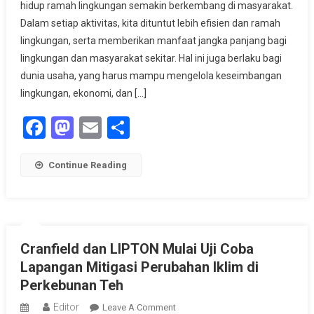
hidup ramah lingkungan semakin berkembang di masyarakat.
Alue
Dalam setiap aktivitas, kita dituntut lebih efisien dan ramah
Serukan
Inovasi
lingkungan, serta memberikan manfaat jangka panjang bagi
Lingkungan
lingkungan dan masyarakat sekitar. Hal ini juga berlaku bagi
Di
dunia usaha, yang harus mampu mengelola keseimbangan
Dunia
lingkungan, ekonomi, dan […]
Usaha
Facebook
Mastodon
Email
Share
Continue Reading
Cranfield dan LIPTON Mulai Uji Coba
Lapangan Mitigasi Perubahan Iklim di
Perkebunan Teh
Editor
On
Leave A Comment