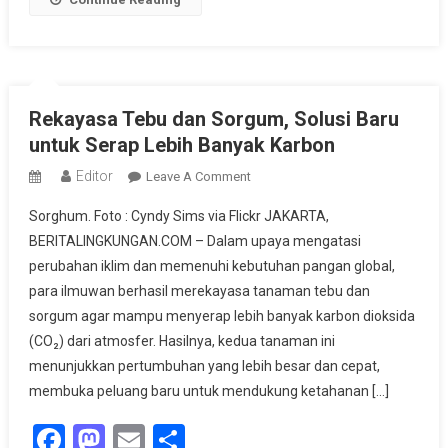
Rekayasa Tebu dan Sorgum, Solusi Baru
untuk Serap Lebih Banyak Karbon
Editor
On
Leave A Comment
Rekayasa
Sorghum. Foto : Cyndy Sims via Flickr JAKARTA,
Tebu
BERITALINGKUNGAN.COM – Dalam upaya mengatasi
Dan
perubahan iklim dan memenuhi kebutuhan pangan global,
Sorgum,
para ilmuwan berhasil merekayasa tanaman tebu dan
Solusi
Baru
sorgum agar mampu menyerap lebih banyak karbon dioksida
Untuk
(CO₂) dari atmosfer. Hasilnya, kedua tanaman ini
Serap
menunjukkan pertumbuhan yang lebih besar dan cepat,
Lebih
membuka peluang baru untuk mendukung ketahanan […]
Banyak
Facebook
Mastodon
Email
Share
Karbon