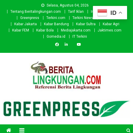
Skip
Selasa, Agustus 04, 2026
to
ID
Tentang Beritalingkungan.com
Tarif Iklan
Investor
Donasi
content
Greenpress
Terkini.com
Terkini News
Kabar.id
Kabar Jakarta
Kabar Bandung
Kabar Sultra
Kabar Agri
Kabar FEM
Kabar Bola
Mediajakarta.com
Jaktimes.com
Gomedia.id
IT Terkini
Beritalingkungan.com
Situs Berita Lingkungan Indonesia