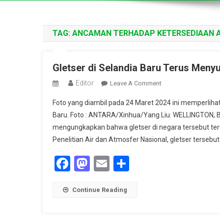
TAG:
ANCAMAN TERHADAP KETERSEDIAAN A
Gletser di Selandia Baru Terus Meny
Editor
On
Leave A Comment
Gletser
Foto yang diambil pada 24 Maret 2024 ini memperlihat
Di
Baru. Foto : ANTARA/Xinhua/Yang Liu. WELLINGTON, B
Selandia
mengungkapkan bahwa gletser di negara tersebut terus
Baru
Penelitian Air dan Atmosfer Nasional, gletser terseb
Terus
Menyusut,
Facebook
Mastodon
Email
Share
Ini
Dampaknya
Bagi
Continue Reading
Indonesia