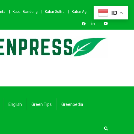
ID
arta
Kabar Bandung
Kabar Sultra
Kabar Agri
English
Green Tips
Greenpedia