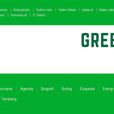
onasi
Greenpress
Terkini.com
Terkini News
Kabar.id
Kabar Jak
com
Gomedia.id
IT Terkini
encana
Agenda
Biografi
Boling
Ecopedia
Energi
Tambang