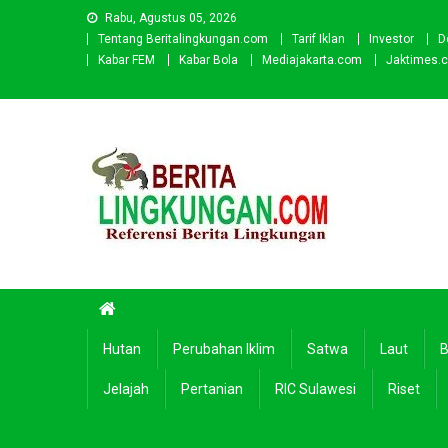
Skip
Rabu, Agustus 05, 2026
to
Tentang Beritalingkungan.com
Tarif Iklan
Investor
D
content
Kabar FEM
Kabar Bola
Mediajakarta.com
Jaktimes.
Beritalingkungan.com
Situs Berita Lingkungan Indonesia
Hutan
Perubahan Iklim
Satwa
Laut
B
Jelajah
Pertanian
RIC Sulawesi
Riset