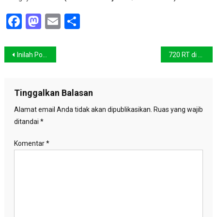
Facebook
Mastodon
Email
Share
Navigasi
Inilah Potret Kawasan Bundaran HI Hari ini
720 RT di Jakarta Terendam Banjir
pos
Tinggalkan Balasan
Alamat email Anda tidak akan dipublikasikan.
Ruas yang wajib
ditandai
*
Komentar
*