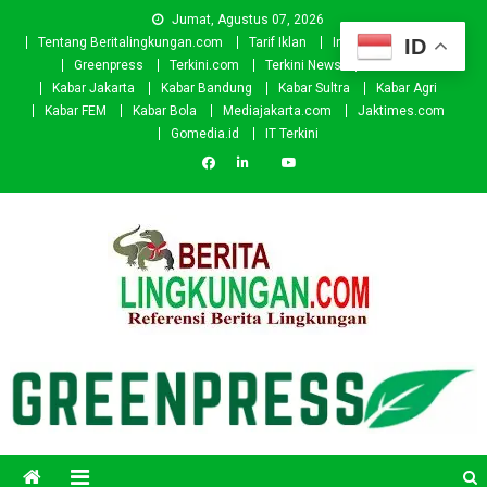
Skip
Jumat, Agustus 07, 2026
to
ID
Tentang Beritalingkungan.com
Tarif Iklan
Investor
Donasi
content
Greenpress
Terkini.com
Terkini News
Kabar.id
Kabar Jakarta
Kabar Bandung
Kabar Sultra
Kabar Agri
Kabar FEM
Kabar Bola
Mediajakarta.com
Jaktimes.com
Gomedia.id
IT Terkini
Beritalingkungan.com
Situs Berita Lingkungan Indonesia