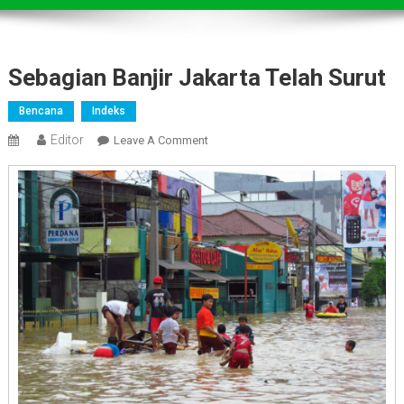
Sebagian Banjir Jakarta Telah Surut
Bencana
Indeks
Editor
On
Leave A Comment
Sebagian
Banjir
Jakarta
Telah
Surut