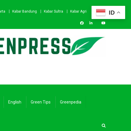
ID
arta
Kabar Bandung
Kabar Sultra
Kabar Agri
English
Green Tips
Greenpedia