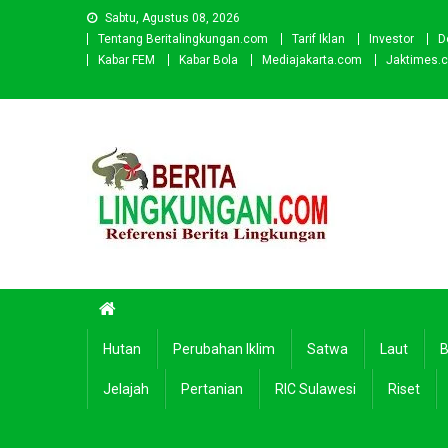
Skip
Sabtu, Agustus 08, 2026
to
Tentang Beritalingkungan.com
Tarif Iklan
Investor
D
content
Kabar FEM
Kabar Bola
Mediajakarta.com
Jaktimes.
Beritalingkungan.com
Situs Berita Lingkungan Indonesia
Hutan
Perubahan Iklim
Satwa
Laut
B
Jelajah
Pertanian
RIC Sulawesi
Riset