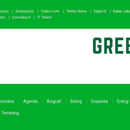
onasi
Greenpress
Terkini.com
Terkini News
Kabar.id
Kabar Jak
com
Gomedia.id
IT Terkini
encana
Agenda
Biografi
Boling
Ecopedia
Energi
Tambang