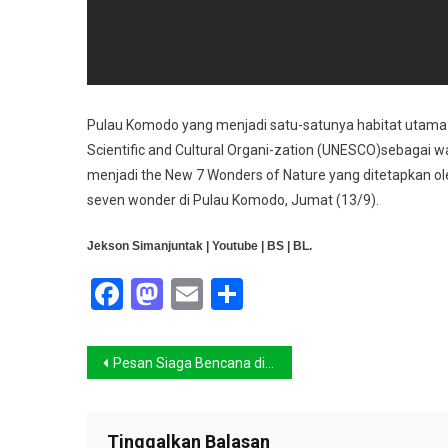
Pulau Komodo yang menjadi satu-satunya habitat utama K
Scientific and Cultural Organi-zation (UNESCO)sebagai 
menjadi the New 7 Wonders of Nature yang ditetapkan o
seven wonder di Pulau Komodo, Jumat (13/9).
Jekson Simanjuntak
| Youtube | BS | BL.
Facebook
Mastodon
Email
Share
Navigasi
Pesan Siaga Bencana di Mading Sekolah
pos
Tinggalkan Balasan