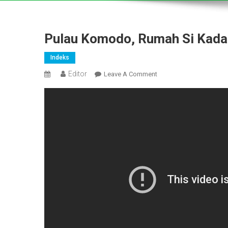
Pulau Komodo, Rumah Si Kada
Indeks
Editor
On
Leave A Comment
Pulau
Komodo,
Rumah
Si
Kadal
Purba