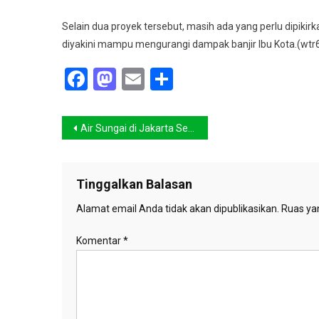
Selain dua proyek tersebut, masih ada yang perlu dipi
diyakini mampu mengurangi dampak banjir Ibu Kota.(wtr
Facebook
Mastodon
Email
Share
Navigasi
Air Sungai di Jakarta Sekarang Dilevel Aman
pos
Tinggalkan Balasan
Alamat email Anda tidak akan dipublikasikan.
Ruas yan
Komentar
*