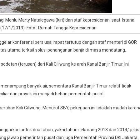
i Menlu Marty Natalegawa (kiri) dan staf kepresidenan, saat Istana
 (17/1/2013). Foto : Rumah Tangga Kepresidenan.
ar konferensi pers usai rapat tertutup dengan staf menteri di GOR
itas utama terkait solusi penanganan banjir di masa mendatang.
tan (terusan) dari Kali Ciliwung ke arah Kanal Banjir Timur. Ini
rat menampung banyak air, sementara Kanal Banjir Timur relatif tidak
iliar dan proyek ini menjadi beban pemerintah pusat.
ertiban Kali Ciliwung. Menurut SBY, pekerjaan ini tidaklah mudah karen
Dianggarkan untuk dua tahun, yakni tahun sekarang 2013 dan 2014,” jelas
gung jawab pemerintah pusat dan juga Pemerintah Provinsi DKI Jakarta.