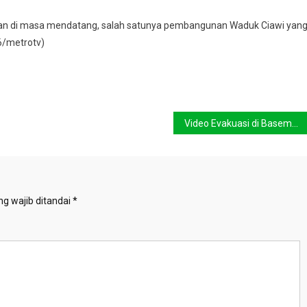
kirkan di masa mendatang, salah satunya pembangunan Waduk Ciawi yan
6/metrotv)
Video Evakuasi di Basement UOB Plaza
g wajib ditandai
*