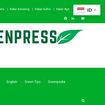
ID
arta
Kabar Bandung
Kabar Sultra
Kabar Agri
English
Green Tips
Greenpedia