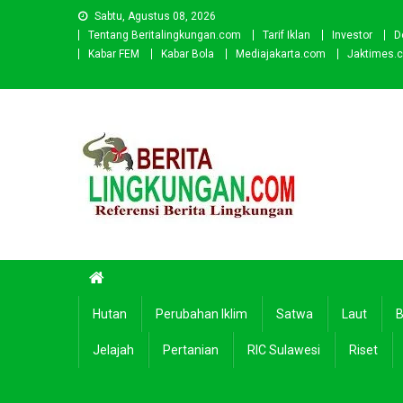
Skip
Sabtu, Agustus 08, 2026
to
Tentang Beritalingkungan.com
Tarif Iklan
Investor
D
content
Kabar FEM
Kabar Bola
Mediajakarta.com
Jaktimes.
Beritalingkungan.com
Situs Berita Lingkungan Indonesia
Hutan
Perubahan Iklim
Satwa
Laut
B
Jelajah
Pertanian
RIC Sulawesi
Riset