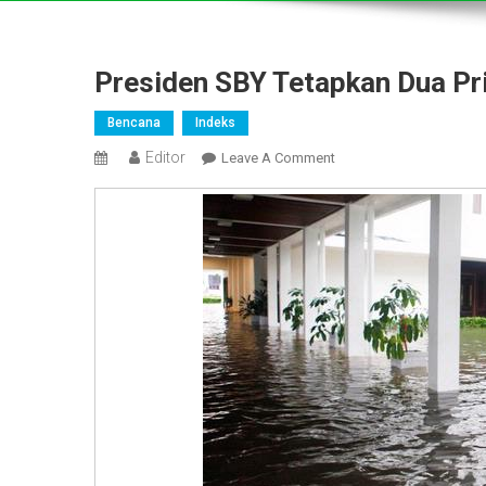
Presiden SBY Tetapkan Dua Pri
Bencana
Indeks
Editor
On
Leave A Comment
Presiden
SBY
Tetapkan
Dua
Prioritas
Penanggulangan
Banjir