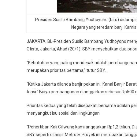
Presiden Susilo Bambang Yudhoyono (biru) didamping
Negara yang teredam banj, Kamis
JAKARTA, BL-Presiden Susilo Bambang Yudhoyono menggel
Otista, Jakarta, Ahad (20/1). SBY menyebutkan dua prior
“Kebutuhan yang paling mendesak adalah pembangunan sode
merupakan prioritas pertama,” tutur SBY.
“Ketika Jakarta dilanda banjir pekan ini, Kanal Banjir Ba
terisi.” Biaya pembangunan dianggarkan sebesar Rp500 m
Prioritas kedua yang telah disepakati bersama adalah pen
menyangkut isu sosial dan lingkungan.
“Penertiban Kali Ciliwung kami anggarkan Rp1,2 triliun. 
SBY seperti dilansir Metrotv. Proyek ini merupakan tang