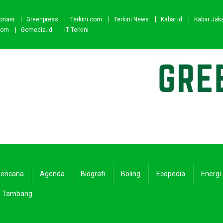
onasi
Greenpress
Terkini.com
Terkini News
Kabar.id
Kabar Jak
com
Gomedia.id
IT Terkini
encana
Agenda
Biografi
Boling
Ecopedia
Energi
Tambang