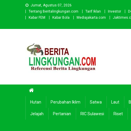
Skip
Jumat, Agustus 07, 2026
to
Tentang Beritalingkungan.com
Tarif Iklan
Investor
D
content
Kabar FEM
Kabar Bola
Mediajakarta.com
Jaktimes.
Beritalingkungan.com
Situs Berita Lingkungan Indonesia
Hutan
Perubahan Iklim
Satwa
Laut
B
Jelajah
Pertanian
RIC Sulawesi
Riset