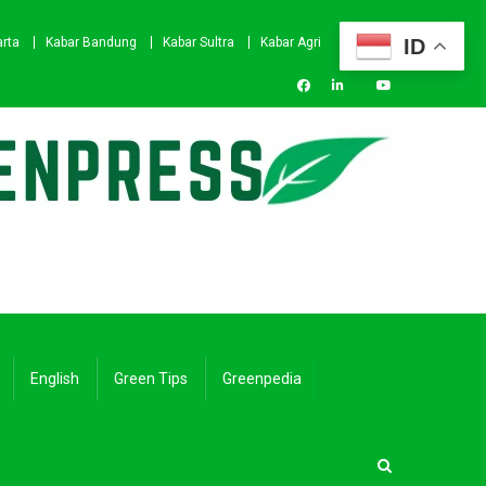
ID
arta
Kabar Bandung
Kabar Sultra
Kabar Agri
English
Green Tips
Greenpedia