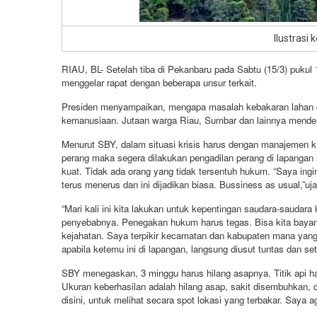
Ilustrasi 
RIAU, BL- Setelah tiba di Pekanbaru pada Sabtu (15/3) pukul
menggelar rapat dengan beberapa unsur terkait.
Presiden menyampaikan, mengapa masalah kebakaran lahan dan
kemanusiaan. Jutaan warga Riau, Sumbar dan lainnya menderi
Menurut SBY, dalam situasi krisis harus dengan manajemen kr
perang maka segera dilakukan pengadilan perang di lapangan se
kuat. Tidak ada orang yang tidak tersentuh hukum. “Saya ing
terus menerus dan ini dijadikan biasa. Bussiness as usual,”uja
“Mari kali ini kita lakukan untuk kepentingan saudara-saudara
penyebabnya. Penegakan hukum harus tegas. Bisa kita bayang
kejahatan. Saya terpikir kecamatan dan kabupaten mana yang
apabila ketemu ini di lapangan, langsung diusut tuntas dan set
SBY menegaskan, 3 minggu harus hilang asapnya. Titik api h
Ukuran keberhasilan adalah hilang asap, sakit disembuhkan,
disini, untuk melihat secara spot lokasi yang terbakar. Say