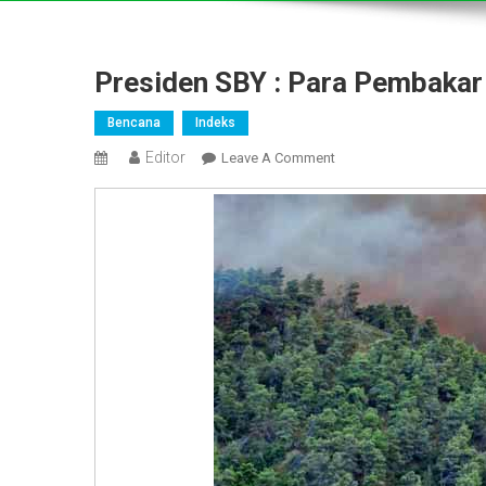
Presiden SBY : Para Pembakar
Bencana
Indeks
Editor
On
Leave A Comment
Presiden
SBY
:
Para
Pembakar
Itu
Penjahat
Kemanusian