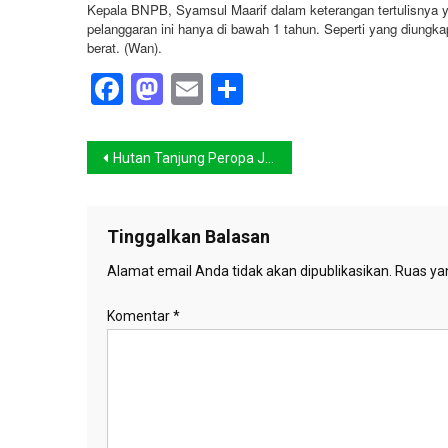
Kepala BNPB, Syamsul Maarif dalam keterangan tertulisnya y
pelanggaran ini hanya di bawah 1 tahun. Seperti yang diungk
berat. (Wan).
Facebook
Mastodon
Email
Share
Navigasi
Hutan Tanjung Peropa Jadi Sasaran Ilegal Logging Industri Kapal
pos
Tinggalkan Balasan
Alamat email Anda tidak akan dipublikasikan.
Ruas yan
Komentar
*