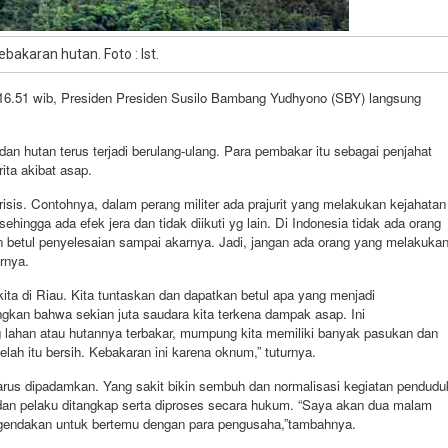
kebakaran hutan. Foto : Ist.
 16.51 wib, Presiden
Presiden Susilo Bambang Yudhyono (SBY)
langsung
 hutan terus terjadi berulang-ulang. Para pembakar itu sebagai penjahat
ta akibat asap.
isis. Contohnya, dalam perang militer ada prajurit yang melakukan kejahatan
hingga ada efek jera dan tidak diikuti yg lain. Di Indonesia tidak ada orang
in betul penyelesaian sampai akarnya. Jadi, jangan ada orang yang melakuka
rnya.
 kita di Riau. Kita tuntaskan dan dapatkan betul apa yang menjadi
kan bahwa sekian juta saudara kita terkena dampak asap. Ini
 lahan atau hutannya terbakar, mumpung kita memiliki banyak pasukan dan
elah itu bersih. Kebakaran ini karena oknum,” tuturnya.
arus dipadamkan. Yang sakit bikin sembuh dan normalisasi kegiatan pendudu
 dan pelaku ditangkap serta diproses secara hukum. “Saya akan dua malam
a agendakan untuk bertemu dengan para pengusaha,”tambahnya.