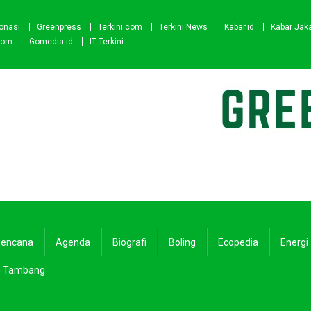
onasi
Greenpress
Terkini.com
Terkini News
Kabar.id
Kabar Jak
com
Gomedia.id
IT Terkini
encana
Agenda
Biografi
Boling
Ecopedia
Energi
Tambang