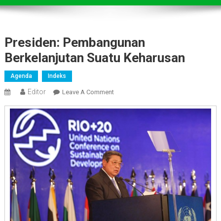
Presiden: Pembangunan
Berkelanjutan Suatu Keharusan
Agenda
Indeks
Editor
On
Leave A Comment
Presiden:
Pembangunan
Berkelanjutan
Suatu
Keharusan