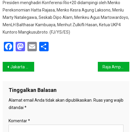
Presiden menghadiri Konferensi Rio+20 didampingi oleh Menko
Perekonomian Hatta Rajasa, Menko Kesra Agung Laksono, Menlu
Marty Natalegawa, Seskab Dipo Alam, Menkeu Agus Martowardoyo,
MenLH Balthasar Kambuaya, Menhut Zulkifli Hasan, Ketua UKP4
Kuntoro Mangkusubroto. (FJ/YS/ES)
Facebook
Mastodon
Email
Share
Navigasi
Jakarta Terancam Krisis Air Bersih
Raja Ampat, Surga para penyelam
pos
Tinggalkan Balasan
Alamat email Anda tidak akan dipublikasikan.
Ruas yang wajib
ditandai
*
Komentar
*