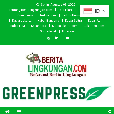
Skip
Senin, Agustus 03, 2026
to
ID
Tentang Beritalingkungan.com
Tarif Iklan
Investor
Donasi
content
Greenpress
Terkini.com
Terkini News
Kabar.id
Kabar Jakarta
Kabar Bandung
Kabar Sultra
Kabar Agri
Kabar FEM
Kabar Bola
Mediajakarta.com
Jaktimes.com
Gomedia.id
IT Terkini
Beritalingkungan.com
Situs Berita Lingkungan Indonesia