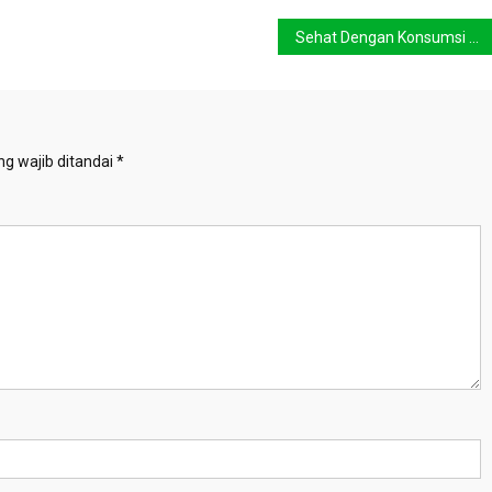
Sehat Dengan Konsumsi Sayuran Kol
g wajib ditandai
*