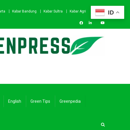
ID
arta
Kabar Bandung
Kabar Sultra
Kabar Agri
English
Green Tips
Greenpedia