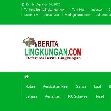
Skip
Kamis, Agustus 06, 2026
to
Tentang Beritalingkungan.com
Tarif Iklan
Investor
D
content
Kabar FEM
Kabar Bola
Mediajakarta.com
Jaktimes.
Beritalingkungan.com
Situs Berita Lingkungan Indonesia
Hutan
Perubahan Iklim
Satwa
Laut
B
Jelajah
Pertanian
RIC Sulawesi
Riset