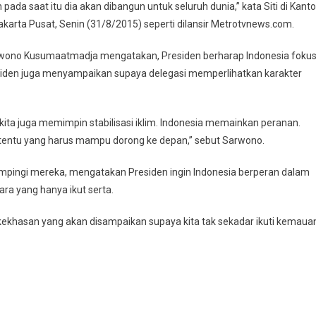
ada saat itu dia akan dibangun untuk seluruh dunia,” kata Siti di Kanto
akarta Pusat, Senin (31/8/2015) seperti dilansir Metrotvnews.com.
wono Kusumaatmadja mengatakan, Presiden berharap Indonesia foku
Presiden juga menyampaikan supaya delegasi memperlihatkan karakter
pi kita juga memimpin stabilisasi iklim. Indonesia memainkan peranan.
rtentu yang harus mampu dorong ke depan,” sebut Sarwono.
pingi mereka, mengatakan Presiden ingin Indonesia berperan dalam
ara yang hanya ikut serta.
 kekhasan yang akan disampaikan supaya kita tak sekadar ikuti kemaua