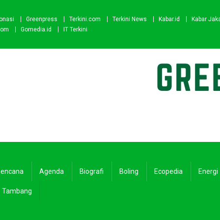
onasi
Greenpress
Terkini.com
Terkini News
Kabar.id
Kabar Jak
com
Gomedia.id
IT Terkini
encana
Agenda
Biografi
Boling
Ecopedia
Energi
Tambang