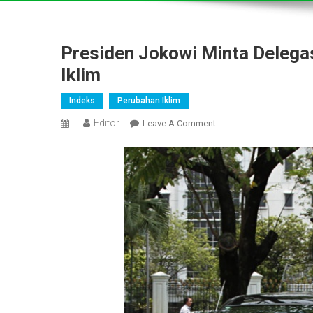
Presiden Jokowi Minta Delegas
Iklim
Indeks
Perubahan Iklim
Editor
On
Leave A Comment
Presiden
Jokowi
Minta
Delegasi
RI
Aktif
Di
Konferensi
Perubahan
Iklim