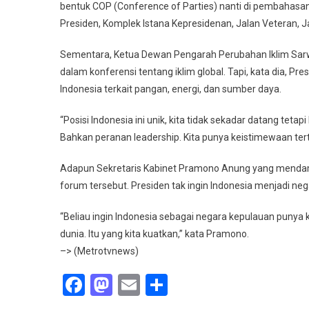
bentuk COP (Conference of Parties) nanti di pembahasan p
Presiden, Komplek Istana Kepresidenan, Jalan Veteran, J
Sementara, Ketua Dewan Pengarah Perubahan Iklim Sar
dalam konferensi tentang iklim global. Tapi, kata dia, 
Indonesia terkait pangan, energi, dan sumber daya.
“Posisi Indonesia ini unik, kita tidak sekadar datang teta
Bahkan peranan leadership. Kita punya keistimewaan te
Adapun Sekretaris Kabinet Pramono Anung yang mendam
forum tersebut. Presiden tak ingin Indonesia menjadi neg
“Beliau ingin Indonesia sebagai negara kepulauan punya
dunia. Itu yang kita kuatkan,” kata Pramono.
–> (Metrotvnews)
Facebook
Mastodon
Email
Share