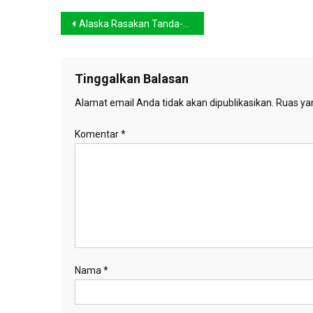
Navigasi
Alaska Rasakan Tanda-tanda Perubahan Iklim
pos
Tinggalkan Balasan
Alamat email Anda tidak akan dipublikasikan.
Ruas yan
Komentar
*
Nama
*