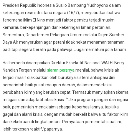
Presiden Republik Indonesia Susilo Bambang Yudhoyono dalam
keterangan resmi di istana negara (16/7), menyebutkan bahwa
fenomena iklim El Nino menjadi faktor pemicu terjadi musim
kemarau berkepenjangan dan kekeringan lahan pertanian.
Sementara, Departemen Pekerjaan Umum melalui Dirjen Sumber
Daya Air menyerukan agar petani tidak nekat menaman tanaman
padi tapi segera beralih pada palawija. Juga mematuhi pola tanam.
Hal berbeda disampaikan Direktur Eksekutif Nasional WALHI Berry
Nahdian Forqan melalui
siaran persnya
menilai, bahwa krisis air
terjadi masif diakibatkan oleh buruknya sistem antisipasi dini
pemerintah baik pusat maupun daerah, dalam mendeteksi
perubahan iklim yang berubah cepat. Termasuk menyiapkan skema
mitigasi dan adaptatif atasi krisis. “”Jika program pangan dan irigasi
baik, pemerintah mengklaim sebagai keberhasilannya, tapi jika
gagal dan alami krisis, dengan mudah berkelit bahwa itu faktor iklim
dan kekeliruan di tingkat petani. Pernyataan pemerintah saat ini,
lebih terkesan reaktif,”paparnya.