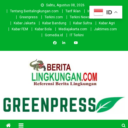
Skip
Sabtu, Agustus 08, 2026
to
ID
Tentang Beritalingkungan.com
Tarif Iklan
Investor
Donasi
content
Greenpress
Terkini.com
Terkini News
Kabar.id
Kabar Jakarta
Kabar Bandung
Kabar Sultra
Kabar Agri
Kabar FEM
Kabar Bola
Mediajakarta.com
Jaktimes.com
Gomedia.id
IT Terkini
Beritalingkungan.com
Situs Berita Lingkungan Indonesia