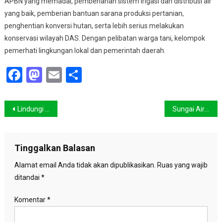
APBN yang memadai, pembenahan sistem irigasi dan distribusi air
yang baik, pemberian bantuan sarana produksi pertanian,
penghentian konversi hutan, serta lebih serius melakukan
konservasi wilayah DAS. Dengan pelibatan warga tani, kelompok
pemerhati lingkungan lokal dan pemerintah daerah.
Facebook
Mastodon
Email
Share
Navigasi
Lindungi Investor, Polisi Tembak Dua Pendulang Emas
Sungai Air Hitam Tercemar, Ratusan Ikan Mati
pos
Tinggalkan Balasan
Alamat email Anda tidak akan dipublikasikan.
Ruas yang wajib
ditandai
*
Komentar
*