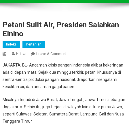
Petani Sulit Air, Presiden Salahkan
Elnino
Indeks
Pertanian
Editor
On
Leave A Comment
Petani
JAKARTA, BL- Ancaman krisis pangan Indonesia akibat kekeringan
Sulit
ada di depan mata. Sejak dua minggu terkhir, petani khususnya di
Air,
sentra-sentra produksi pangan nasional, dilaporkan mengalami
Presiden
kesulitan air, dan ancaman gagal panen.
Salahkan
Elnino
Misalnya terjadi di Jawa Barat, Jawa Tengah, Jawa Timur, sebagian
Jogjakarta. Selain itu, juga terjadi di wilayah lain di luar pulau Jawa,
seperti Sulawesi Selatan, Sumatera Barat, Lampung, Bali dan Nusa
Tenggara Timur.