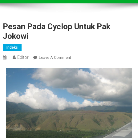
Pesan Pada Cyclop Untuk Pak
Jokowi
Indeks
Editor
On
Leave A Comment
Pesan
Pada
Cyclop
Untuk
Pak
Jokowi