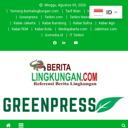
Skip
Minggu, Agustus 09, 2026
to
ID
Tentang Beritalingkungan.com
Tarif Iklan
Investor
Donasi
content
Greenpress
Terkini.com
Terkini News
Kabar.id
Kabar Jakarta
Kabar Bandung
Kabar Sultra
Kabar Agri
Kabar FEM
Kabar Bola
Mediajakarta.com
Jaktimes.com
Gomedia.id
IT Terkini
Beritalingkungan.com
Situs Berita Lingkungan Indonesia