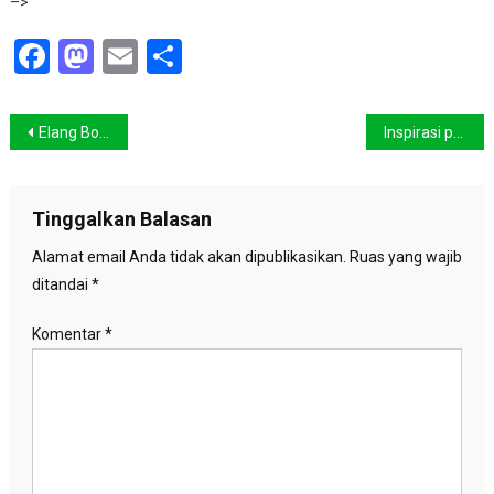
–>
Facebook
Mastodon
Email
Share
Navigasi
Elang Bondol Disita dari rumah pegawai Pemda DKI Jakarta
Inspirasi pengelolaan sampah dari negeri Tuan Guru
pos
Tinggalkan Balasan
Alamat email Anda tidak akan dipublikasikan.
Ruas yang wajib
ditandai
*
Komentar
*