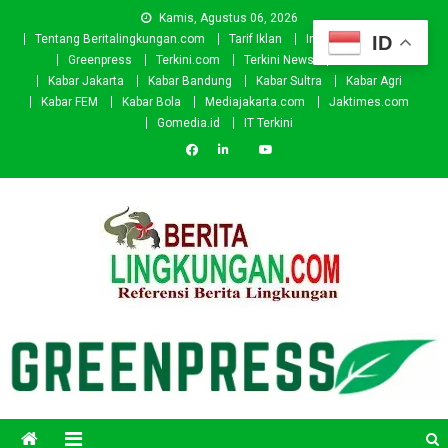
Skip
Kamis, Agustus 06, 2026
to
ID
Tentang Beritalingkungan.com
Tarif Iklan
Investor
Donasi
content
Greenpress
Terkini.com
Terkini News
Kabar.id
Kabar Jakarta
Kabar Bandung
Kabar Sultra
Kabar Agri
Kabar FEM
Kabar Bola
Mediajakarta.com
Jaktimes.com
Gomedia.id
IT Terkini
Beritalingkungan.com
Situs Berita Lingkungan Indonesia