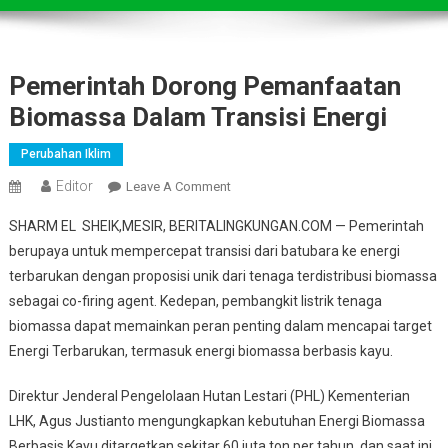
Pemerintah Dorong Pemanfaatan
Biomassa Dalam Transisi Energi
Perubahan Iklim
Editor
On
Leave A Comment
Pemerintah
SHARM EL SHEIK,MESIR, BERITALINGKUNGAN.COM — Pemerintah
Dorong
berupaya untuk mempercepat transisi dari batubara ke energi
Pemanfaatan
terbarukan dengan proposisi unik dari tenaga terdistribusi biomassa
Biomassa
sebagai co-firing agent. Kedepan, pembangkit listrik tenaga
Dalam
Transisi
biomassa dapat memainkan peran penting dalam mencapai target
Energi
Energi Terbarukan, termasuk energi biomassa berbasis kayu.
Direktur Jenderal Pengelolaan Hutan Lestari (PHL) Kementerian
LHK, Agus Justianto mengungkapkan kebutuhan Energi Biomassa
Berbasis Kayu ditargetkan sekitar 60 juta ton per tahun, dan saat ini