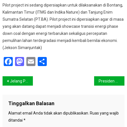
Pilot project ini sedang dipersiapkan untuk dilaksanakan di Bontang,
Kalimantan Timur (ITMG dan Indika Nature) dan Tanjung Enim
Sumatra Selatan (PT.BA). Pilot project ini dipersiapkan agar di masa
yang akan datang dapat menjadi showcase transisi energi phase
down coal dengan energi terbarukan sekaligus percepatan
pemulihan lahan terdegradasi menjadi kembali bernilai ekonomi.
(Jekson Simanjuntak)
Facebook
Mastodon
Email
Share
Navigasi
Jelang Puncak COP15, Satya Bumi Suarakan Penyelamatan Hutan Tapanuli
Presiden Serahkan Dana Stimulan Bagi Warga Terdampak Gempabumi M 5.6 Cianjur
pos
Tinggalkan Balasan
Alamat email Anda tidak akan dipublikasikan.
Ruas yang wajib
ditandai
*