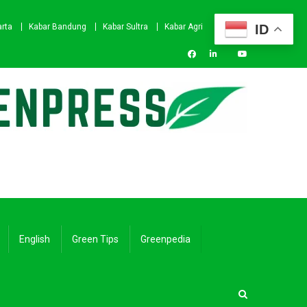
ID
arta
Kabar Bandung
Kabar Sultra
Kabar Agri
English
Green Tips
Greenpedia