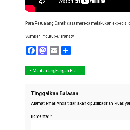
Para Petualang Cantik saat mereka melakukan expedisi
Sumber : Youtube/Transtv
Facebook
Mastodon
Email
Share
Navigasi
Menteri Lingkungan Hidup dan Kehutanan Disebut-sebut Bakal Diganti
pos
Tinggalkan Balasan
Alamat email Anda tidak akan dipublikasikan.
Ruas yan
Komentar
*