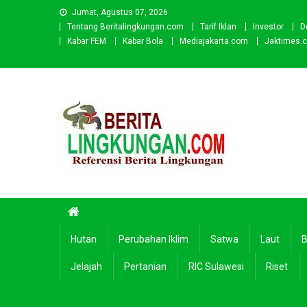
Skip
Jumat, Agustus 07, 2026
to
Tentang Beritalingkungan.com
Tarif Iklan
Investor
D
content
Kabar FEM
Kabar Bola
Mediajakarta.com
Jaktimes.
Beritalingkungan.com
Situs Berita Lingkungan Indonesia
Hutan
Perubahan Iklim
Satwa
Laut
B
Jelajah
Pertanian
RIC Sulawesi
Riset