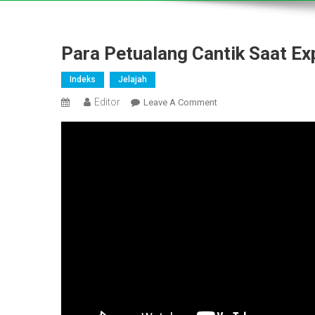
Para Petualang Cantik Saat Ex
Indeks
Jelajah
Editor
On
Leave A Comment
Para
Petualang
Cantik
Saat
Expedisi
Gunung
Rinjani