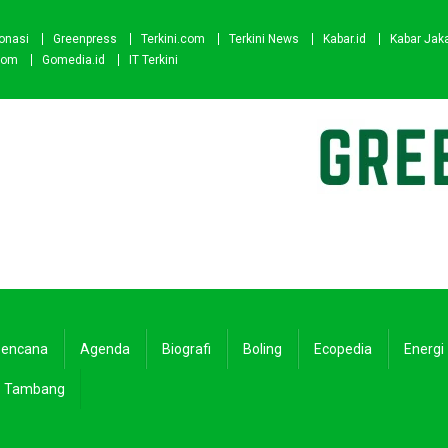
onasi
Greenpress
Terkini.com
Terkini News
Kabar.id
Kabar Jak
com
Gomedia.id
IT Terkini
encana
Agenda
Biografi
Boling
Ecopedia
Energi
Tambang