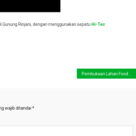
 di Gunung Rinjani, dengan menggunakan sepatu
Hi-Tec
Pembukaan Lahan Food Estate di Merauke Tak Capai Target
g wajib ditandai
*